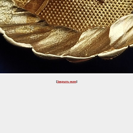
[
Закрыть окно
]