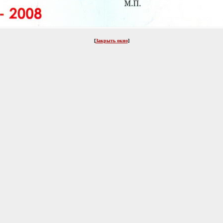
[
Закрыть окно
]