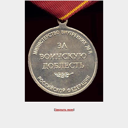
[
Закрыть окно
]