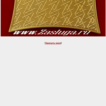
[
Закрыть окно
]