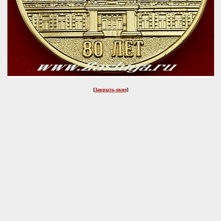
[
Закрыть окно
]