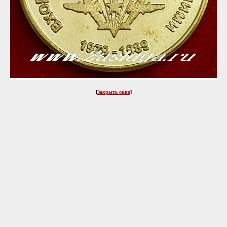
[
Закрыть окно
]