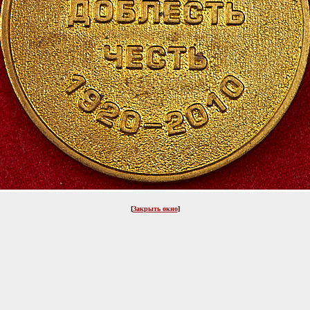
[
Закрыть окно
]