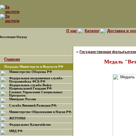
О нас
Каталог
Доставка и оп
Коллекция Наград
»
Государственная фельдъегерс
Главная
Медаль "Вет
Награды Министерств и Ведомств РФ
Министерство Обороны РФ
Федеральная пограничная служба-
Погранвойска ФСБ РФ
Федеральная служба Войск
Национальной Гвардии РФ
Главное Управление Специальных
Программ.
Минтранс России
Служба Внешней Разведки РФ.
Министерство Образования и Науки РФ.
ЖЕТОНЫ
Федеральное Казначейство
МВД РФ