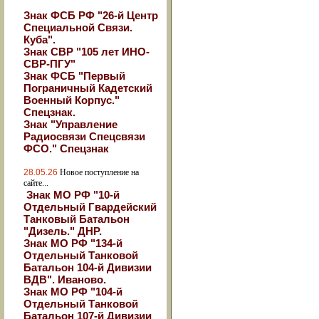
Знак ФСБ РФ "26-й Центр
Специальной Связи.
Куба".
Знак СВР "105 лет ИНО-
СВР-ПГУ"
Знак ФСБ "Первый
Пограничный Кадетский
Военный Корпус."
Спецзнак.
Знак "Управление
Радиосвязи Спецсвязи
ФСО." Спецзнак
28.05.26
Новое поступление на
сайте...
Знак МО РФ "10-й
Отдельный Гвардейский
Танковый Батальон
"Дизель." ДНР.
Знак МО РФ "134-й
Отдельный Танковой
Батальон 104-й Дивизии
ВДВ". Иваново.
Знак МО РФ "104-й
Отдельный Танковой
Батальон 107-й Дивизии