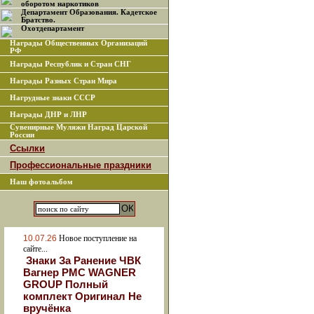
оборотом наркотиков
Департамент Образования. Кадетское
Братство.
Охотдепартамент
Награды Общественных Организаций
РФ
Награды Республик и Стран СНГ
Награды Разных Стран Мира
Нагрудные знаки СССР
Награды ДНР и ЛНР
Сувенирные Муляжи Наград Царской
России
Ссылки
Профессиональные праздники
Наш фотоальбом
10.07.26
Новое поступление на
сайте...
Знаки За Ранение ЧВК
Вагнер РМС WAGNER
GROUP Полный
комплект Оригинал Не
вручёнка