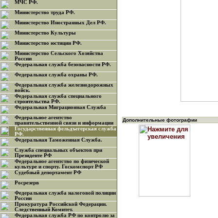
МЧС РФ.
Министерство труда РФ.
Министерство Иностранных Дел РФ.
Министерство Культуры
Министерство юстиции РФ.
Министерство Сельского Хозяйства
России
Федеральная служба безопасности РФ.
Федеральная служба охраны РФ.
Федеральная служба железнодорожных
войск.
Федеральная служба специального
строительства РФ.
Федеральная Миграционная Служба
Федеральное агентство
Дополнительные фотографии
правительственной связи и информации
Государственная фельдъегерская служба
РФ.
Федеральная Таможенная Служба.
Служба специальных объектов при
Президенте РФ
Федеральное агентство по физической
культуре и спорту. Госкомспорт РФ
Судебный депортамент РФ
Росрезерв
Федеральная служба налоговой полиции
России
Прокуратура Российской Федерации.
Следственный Комитет.
Федеральная служба РФ по контролю за