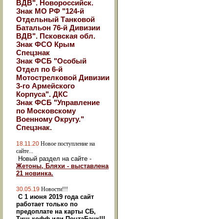
ВДВ". Новороссийск.
Знак МО РФ "124-й
Отдельный Танковой
Батальон 76-й Дивизии
ВДВ". Псковская обл.
Знак ФСО Крым
Спецзнак
Знак ФСБ "Особый
Отдел по 6-й
Мотострелковой Дивизии
3-го Армейского
Корпуса". ДКС
Знак ФСБ "Управление
по Московскому
Военному Округу."
Спецзнак.
18.11.20
Новое поступление на
сайте...
Новый раздел на сайте -
Жетоны, Бляхи - выставлена
21 новинка.
30.05.19
Новости!!!
С 1 июня 2019 года сайт
работает только по
предоплате на карты СБ,
Тинькофф или ПочтаБанк!!!