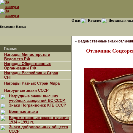
О нас
Каталог
Доставка и оп
Коллекция Наград
»
Ведомственные знаки отличия 1
Главная
Отличник Соцсоре
Награды Министерств и
Ведомств РФ
Награды Общественных
Организаций РФ
Награды Республик и Стран
СНГ
Награды Разных Стран Мира
Нагрудные знаки СССР
Нагрудные знаки высших
учебных заведений ВС СССР.
Знаки Погранвойск КГБ СССР
Военные знаки
Ведомственные знаки отличия
1934 - 1991 гг.
Знаки добровольных обществ
СССР