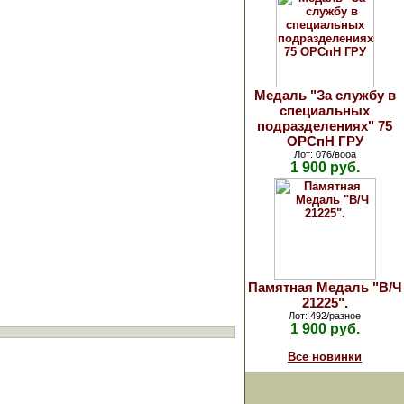
Медаль "За службу в
специальных
подразделениях" 75
ОРСпН ГРУ
Лот: 076/вооа
1 900 руб.
Памятная Медаль "В/Ч
21225".
Лот: 492/разное
1 900 руб.
Все новинки