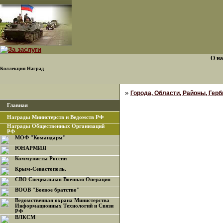
О на
Коллекция Наград
»
Города, Области, Районы, Гербы
Главная
Награды Министерств и Ведомств РФ
Награды Общественных Организаций
РФ
МОФ "Командарм"
ЮНАРМИЯ
Коммунисты России
Крым-Севастополь.
СВО Специальная Военная Операция
ВООВ "Боевое братство"
Ведомственная охрана Министерства
Информационных Технологий и Связи
РФ
ВЛКСМ