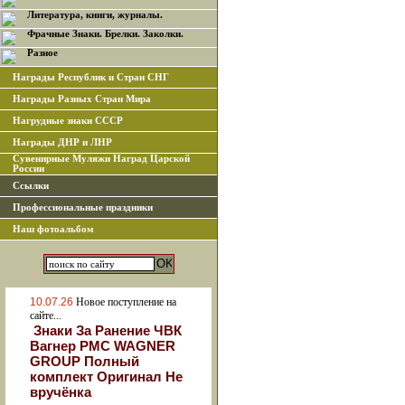
Литература, книги, журналы.
Фрачные Знаки. Брелки. Заколки.
Разное
Награды Республик и Стран СНГ
Награды Разных Стран Мира
Нагрудные знаки СССР
Награды ДНР и ЛНР
Сувенирные Муляжи Наград Царской
России
Ссылки
Профессиональные праздники
Наш фотоальбом
10.07.26
Новое поступление на
сайте...
Знаки За Ранение ЧВК
Вагнер РМС WAGNER
GROUP Полный
комплект Оригинал Не
вручёнка