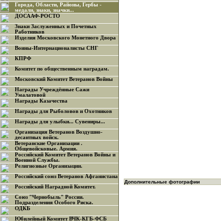
Города, Области, Районы, Гербы -
медали, знаки, значки...
ДОСААФ-РОСТО
Знаки Заслуженных и Почетных
Работников
Изделия Московского Монетного Двора
Воины-Интернационалисты СНГ
КПРФ
Комитет по общественным наградам.
Московский Комитет Ветеранов Войны
Награды Учреждённые Сажи
Умалатовой
Награды Казачества
Награды для Рыболовов и Охотников
Награды для улыбки... Сувениры...
Организация Ветеранов Воздушно-
десантных войск.
Ветеранские Организации .
Общевойсковые. Армия.
Российский Комитет Ветеранов Войны и
Военной Службы.
Религиозные Организации.
Российский союз Ветеранов Афганистана
Дополнительные фотографии
Российский Наградной Комитет.
Союз "Чернобыль" России.
Подразделения Особого Риска.
ОДКБ
Юбилейный Комитет ВЧК-КГБ-ФСБ