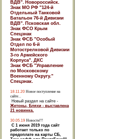
ВДВ". Новороссийск.
Знак МО РФ "124-й
Отдельный Танковой
Батальон 76-й Дивизии
ВДВ". Псковская обл.
Знак ФСО Крым
Спецзнак
Знак ФСБ "Особый
Отдел по 6-й
Мотострелковой Дивизии
3-го Армейского
Корпуса". ДКС
Знак ФСБ "Управление
по Московскому
Военному Округу."
Спецзнак.
18.11.20
Новое поступление на
сайте...
Новый раздел на сайте -
Жетоны, Бляхи - выставлена
21 новинка.
30.05.19
Новости!!!
С 1 июня 2019 года сайт
работает только по
предоплате на карты СБ,