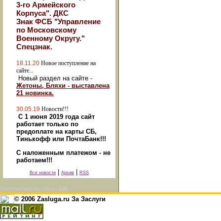
3-го Армейского
Корпуса". ДКС
Знак ФСБ "Управление
по Московскому
Военному Округу."
Спецзнак.
18.11.20
Новое поступление на
сайте...
Новый раздел на сайте -
Жетоны, Бляхи - выставлена
21 новинка.
30.05.19
Новости!!!
С 1 июня 2019 года сайт
работает только по
предоплате на карты СБ,
Тинькофф или ПочтаБанк!!!
С наложенным платежом - не
работаем!!!
|
|
Все новости
Архив
RSS
Посетителей на сайте:
108
© 2006 Zasluga.ru За Заслуги