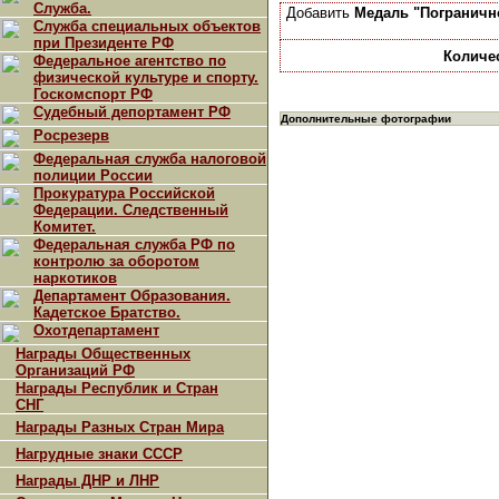
Служба.
Добавить
Медаль "Пограничн
Служба специальных объектов
при Президенте РФ
Количе
Федеральное агентство по
физической культуре и спорту.
Госкомспорт РФ
Судебный депортамент РФ
Дополнительные фотографии
Росрезерв
Федеральная служба налоговой
полиции России
Прокуратура Российской
Федерации. Следственный
Комитет.
Федеральная служба РФ по
контролю за оборотом
наркотиков
Департамент Образования.
Кадетское Братство.
Охотдепартамент
Награды Общественных
Организаций РФ
Награды Республик и Стран
СНГ
Награды Разных Стран Мира
Нагрудные знаки СССР
Награды ДНР и ЛНР