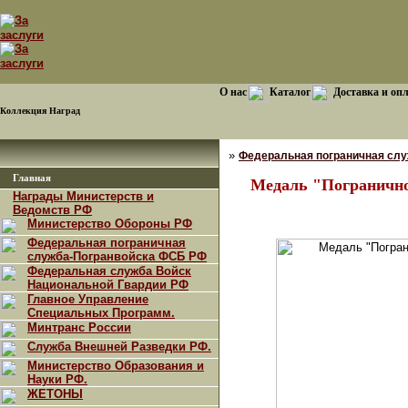
О нас
Каталог
Доставка и оп
Коллекция Наград
»
Федеральная пограничная сл
Главная
Медаль "Погранично
Награды Министерств и
Ведомств РФ
Министерство Обороны РФ
Федеральная пограничная
служба-Погранвойска ФСБ РФ
Федеральная служба Войск
Национальной Гвардии РФ
Главное Управление
Специальных Программ.
Минтранс России
Служба Внешней Разведки РФ.
Министерство Образования и
Науки РФ.
ЖЕТОНЫ