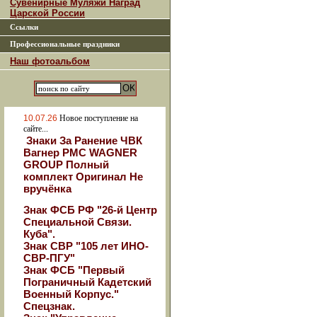
Сувенирные Муляжи Наград
Царской России
Ссылки
Профессиональные праздники
Наш фотоальбом
10.07.26
Новое поступление на
сайте...
Знаки За Ранение ЧВК
Вагнер РМС WAGNER
GROUP Полный
комплект Оригинал Не
вручёнка
Знак ФСБ РФ "26-й Центр
Специальной Связи.
Куба".
Знак СВР "105 лет ИНО-
СВР-ПГУ"
Знак ФСБ "Первый
Пограничный Кадетский
Военный Корпус."
Спецзнак.