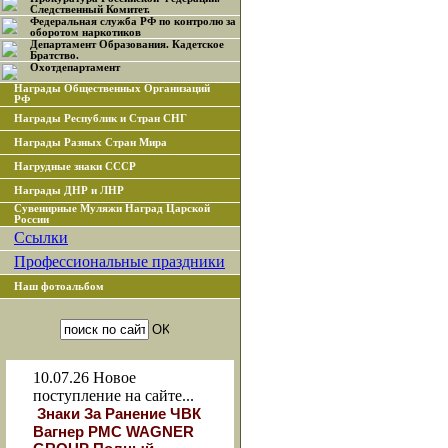
Следственный Комитет.
Федеральная служба РФ по контролю за
оборотом наркотиков
Департамент Образования. Кадетское
Братство.
Охотдепартамент
Награды Общественных Организаций
РФ
Награды Республик и Стран СНГ
Награды Разных Стран Мира
Нагрудные знаки СССР
Награды ДНР и ЛНР
Сувенирные Муляжи Наград Царской
России
Ссылки
Профессиональные праздники
Наш фотоальбом
10.07.26
Новое
поступление на сайте...
Знаки За Ранение ЧВК
Вагнер РМС WAGNER