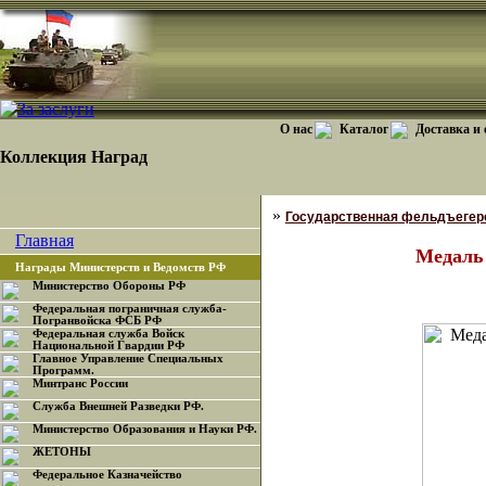
О нас
Каталог
Доставка и
Коллекция Наград
»
Государственная фельдъегер
Главная
Медаль 
Награды Министерств и Ведомств РФ
Министерство Обороны РФ
Федеральная пограничная служба-
Погранвойска ФСБ РФ
Федеральная служба Войск
Национальной Гвардии РФ
Главное Управление Специальных
Программ.
Минтранс России
Служба Внешней Разведки РФ.
Министерство Образования и Науки РФ.
ЖЕТОНЫ
Федеральное Казначейство