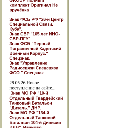
GROUP Полный
комплект Оригинал Не
вручёнка
Знак ФСБ РФ "26-й Центр
Специальной Связи.
Куба".
Знак СВР "105 лет ИНО-
СВР-ПГУ"
Знак ФСБ "Первый
Пограничный Кадетский
Военный Корпус."
Спецзнак.
Знак "Управление
Радиосвязи Спецсвязи
ФСО." Спецзнак
28.05.26
Новое
поступление на сайте...
Знак МО РФ "10-й
Отдельный Гвардейский
Танковый Батальон
"Дизель." ДНР.
Знак МО РФ "134-й
Отдельный Танковой
Батальон 104-й Дивизии
ВДВ". Иваново.