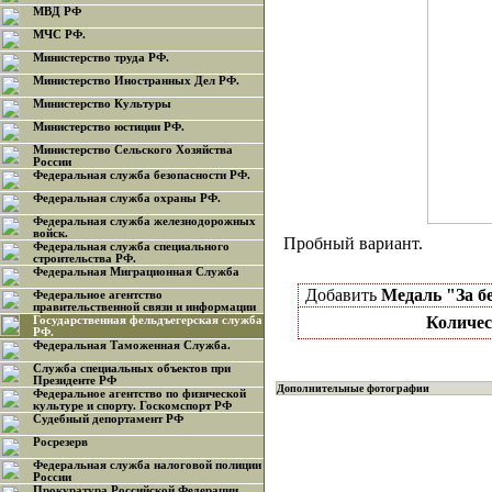
МВД РФ
МЧС РФ.
Министерство труда РФ.
Министерство Иностранных Дел РФ.
Министерство Культуры
Министерство юстиции РФ.
Министерство Сельского Хозяйства
России
Федеральная служба безопасности РФ.
Федеральная служба охраны РФ.
Федеральная служба железнодорожных
войск.
Пробный вариант.
Федеральная служба специального
строительства РФ.
Федеральная Миграционная Служба
Добавить
Медаль "За б
Федеральное агентство
правительственной связи и информации
Количес
Государственная фельдъегерская служба
РФ.
Федеральная Таможенная Служба.
Служба специальных объектов при
Президенте РФ
Дополнительные фотографии
Федеральное агентство по физической
культуре и спорту. Госкомспорт РФ
Судебный депортамент РФ
Росрезерв
Федеральная служба налоговой полиции
России
Прокуратура Российской Федерации.