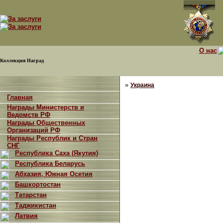
О нас
Коллекция Наград
»
Украина
Главная
Награды Министерств и
Ведомств РФ
Награды Общественных
Организаций РФ
Награды Республик и Стран
СНГ
Республика Саха (Якутия)
Республика Беларусь
Абхазия, Южная Осетия
Башкортостан
Татарстан
Таджикистан
Латвия