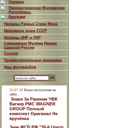
Украина
Приднестровская Молдавская
Республика.
Киргизия
Награды Разных Стран Мира
Нагрудные знаки СССР
Награды ДНР и ЛНР
Сувенирные Муляжи Наград
Царской России
Ссылки
Профессиональные праздники
Наш фотоальбом
10.07.26
Новое поступление на
сайте...
Знаки За Ранение ЧВК
Вагнер РМС WAGNER
GROUP Полный
комплект Оригинал Не
вручёнка
Знак ФСБ РФ "26-й Центр