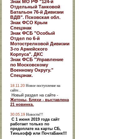
Знак МО РФ "124-й
Отдельный Танковой
Батальон 76-й Дивизии
ВДВ". Псковская обл.
Знак ФСО Крым
Спецзнак
Знак ФСБ "Особый
Отдел по 6-й
Мотострелковой Дивизии
3-го Армейского
Корпуса". ДКС
Знак ФСБ "Управление
по Московскому
Военному Округу."
Спецзнак.
18.11.20
Новое поступление на
сайте...
Новый раздел на сайте -
Жетоны, Бляхи - выставлена
21 новинка.
30.05.19
Новости!!!
С 1 июня 2019 года сайт
работает только по
предоплате на карты СБ,
Тинькофф или ПочтаБанк!!!