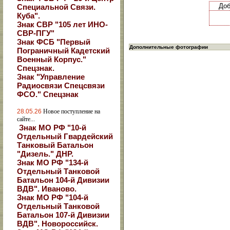
До
Специальной Связи.
Куба".
Знак СВР "105 лет ИНО-
СВР-ПГУ"
Знак ФСБ "Первый
Дополнительные фотографии
Пограничный Кадетский
Военный Корпус."
Спецзнак.
Знак "Управление
Радиосвязи Спецсвязи
ФСО." Спецзнак
28.05.26
Новое поступление на
сайте...
Знак МО РФ "10-й
Отдельный Гвардейский
Танковый Батальон
"Дизель." ДНР.
Знак МО РФ "134-й
Отдельный Танковой
Батальон 104-й Дивизии
ВДВ". Иваново.
Знак МО РФ "104-й
Отдельный Танковой
Батальон 107-й Дивизии
ВДВ". Новороссийск.