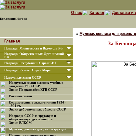
О нас
Каталог
Доставка и 
Коллекция Наград
»
Муляжи, реплики для реконст
Главная
За Беспощ
Награды Министерств и Ведомств РФ
Награды Общественных Организаций
РФ
Награды Республик и Стран СНГ
Награды Разных Стран Мира
Нагрудные знаки СССР
Нагрудные знаки высших учебных
заведений ВС СССР.
Знаки Погранвойск КГБ СССР
Военные знаки
Ведомственные знаки отличия 1934 -
1991 гг.
Знаки добровольных обществ СССР
Награды СССР за трудовую и
общественную деятельность
Знаки ВЛКСМ
Муляжи, реплики для реконструкций
Погоны, современная реплика