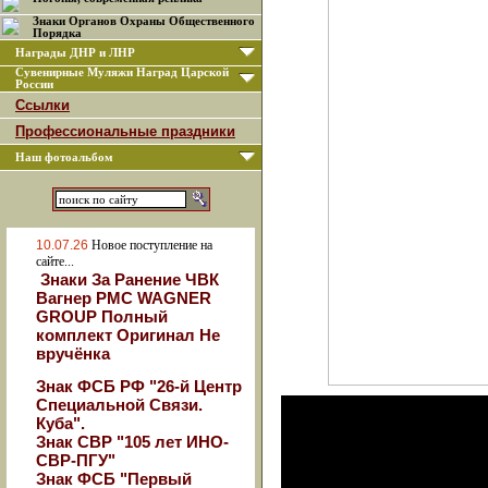
Знаки Органов Охраны Общественного
Порядка
Награды ДНР и ЛНР
Сувенирные Муляжи Наград Царской
России
Ссылки
Профессиональные праздники
Наш фотоальбом
10.07.26
Новое поступление на
сайте...
Знаки За Ранение ЧВК
Вагнер РМС WAGNER
GROUP Полный
комплект Оригинал Не
вручёнка
Знак ФСБ РФ "26-й Центр
Специальной Связи.
Куба".
Знак СВР "105 лет ИНО-
СВР-ПГУ"
Знак ФСБ "Первый