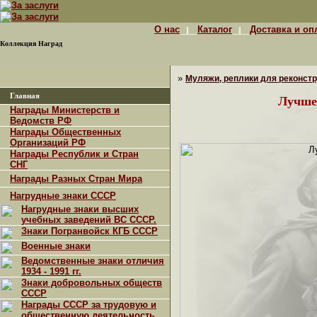
О нас
Каталог
Доставка и оп
Коллекция Наград
»
Муляжи, реплики для реконст
Главная
Лучше
Награды Министерств и
Ведомств РФ
Награды Общественных
Организаций РФ
Награды Республик и Стран
СНГ
Награды Разных Стран Мира
Нагрудные знаки СССР
Нагрудные знаки высших
учебных заведений ВС СССР.
Знаки Погранвойск КГБ СССР
Военные знаки
Ведомственные знаки отличия
1934 - 1991 гг.
Знаки добровольных обществ
СССР
Награды СССР за трудовую и
общественную деятельность