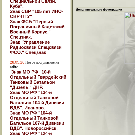
Специальной Связи.
Куба".
Дополнительные фотографии
Знак СВР "105 лет ИНО-
СВР-ПГУ"
Знак ФСБ "Первый
Пограничный Кадетский
Военный Корпус."
Спецзнак.
Знак "Управление
Радиосвязи Спецсвязи
ФСО." Спецзнак
28.05.26
Новое поступление на
сайте...
Знак МО РФ "10-й
Отдельный Гвардейский
Танковый Батальон
"Дизель." ДНР.
Знак МО РФ "134-й
Отдельный Танковой
Батальон 104-й Дивизии
ВДВ". Иваново.
Знак МО РФ "104-й
Отдельный Танковой
Батальон 107-й Дивизии
ВДВ". Новороссийск.
Знак МО РФ "124-й