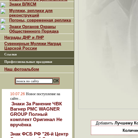
Знаки ВЛКСМ
Муляжи, реплики для
реконструкций
Погоны, современная реплика
Знаки Органов Охраны
Общественного Порядка
Награды ДНР и ЛНР
Сувенирные Муляжи Наград
Царской России
Ссылки
Профессиональные праздники
Наш фотоальбом
10.07.26
Новое поступление на
сайте...
Знаки За Ранение ЧВК
Вагнер РМС WAGNER
GROUP Полный
комплект Оригинал Не
Добавить
Лучшему Ко
вручёнка
Количе
Знак ФСБ РФ "26-й Центр