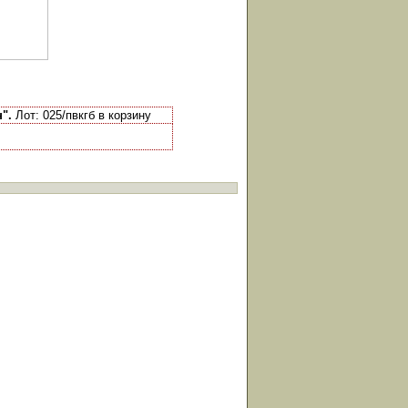
".
Лот: 025/пвкгб в корзину