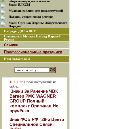
общественную деятельность
Знаки ВЛКСМ
Муляжи, реплики для реконструкций
Погоны, современная реплика
Знаки Органов Охраны Общественного
Порядка
Награды ДНР и ЛНР
Сувенирные Муляжи Наград Царской
России
Ссылки
Профессиональные праздники
Наш фотоальбом
10.07.26
Новое поступление на
сайте...
Знаки За Ранение ЧВК
Вагнер РМС WAGNER
GROUP Полный
комплект Оригинал Не
вручёнка
Знак ФСБ РФ "26-й Центр
Специальной Связи.