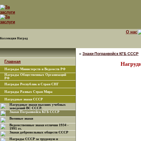
О нас
Коллекция Наград
»
Знаки Погранвойск КГБ СССР
Главная
Нагрудн
Награды Министерств и Ведомств РФ
Награды Общественных Организаций
РФ
Награды Республик и Стран СНГ
Награды Разных Стран Мира
Нагрудные знаки СССР
Нагрудные знаки высших учебных
заведений ВС СССР.
Знаки Погранвойск КГБ СССР
Военные знаки
Ведомственные знаки отличия 1934 -
1991 гг.
Знаки добровольных обществ СССР
Награды СССР за трудовую и