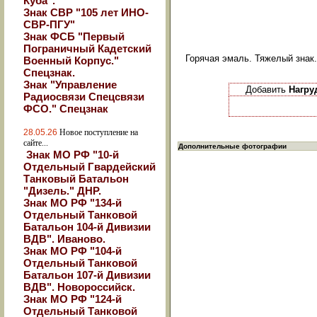
Куба".
Знак СВР "105 лет ИНО-
СВР-ПГУ"
Знак ФСБ "Первый
Пограничный Кадетский
Горячая эмаль. Тяжелый знак.
Военный Корпус."
Спецзнак.
Знак "Управление
Добавить
Нагру
Радиосвязи Спецсвязи
ФСО." Спецзнак
28.05.26
Новое поступление на
сайте...
Дополнительные фотографии
Знак МО РФ "10-й
Отдельный Гвардейский
Танковый Батальон
"Дизель." ДНР.
Знак МО РФ "134-й
Отдельный Танковой
Батальон 104-й Дивизии
ВДВ". Иваново.
Знак МО РФ "104-й
Отдельный Танковой
Батальон 107-й Дивизии
ВДВ". Новороссийск.
Знак МО РФ "124-й
Отдельный Танковой