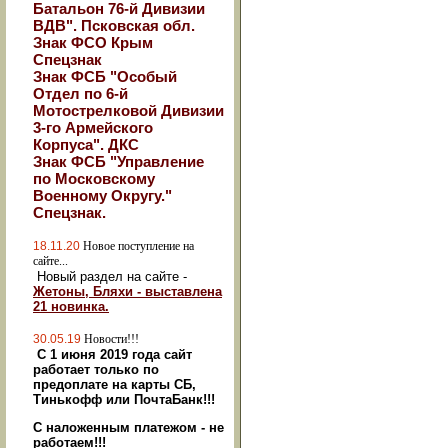
Батальон 76-й Дивизии
ВДВ". Псковская обл.
Знак ФСО Крым
Спецзнак
Знак ФСБ "Особый
Отдел по 6-й
Мотострелковой Дивизии
3-го Армейского
Корпуса". ДКС
Знак ФСБ "Управление
по Московскому
Военному Округу."
Спецзнак.
18.11.20
Новое поступление на
сайте...
Новый раздел на сайте -
Жетоны, Бляхи - выставлена
21 новинка.
30.05.19
Новости!!!
С 1 июня 2019 года сайт
работает только по
предоплате на карты СБ,
Тинькофф или ПочтаБанк!!!
С наложенным платежом - не
работаем!!!