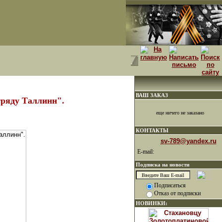
ВАШ ЗАКАЗ
ряду Таллинн".
еще ничего не заказано
КОНТАКТЫ
sv-789@yandex.ru
E-mail:
Подписка на новости
Подписаться
Отказ от подписки
НОВИНКИ: