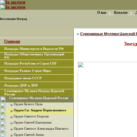
О нас
Каталог
Коллекция Наград
»
Сувенирные Муляжи Царской 
Главная
Звез
Награды Министерств и Ведомств РФ
Награды Общественных Организаций
РФ
Награды Республик и Стран СНГ
Награды Разных Стран Мира
Нагрудные знаки СССР
Награды ДНР и ЛНР
Сувенирные Муляжи Наград Царской
России
Сувенирные Муляжи Царской России
»
Орден Белого Орла
»
Орден Св. Андрея Первозванного
»
Орден Святого Георгия
»
Орден Святой Екатерины
»
Орден Святого Александра Невского
»
Орден Святой Анны