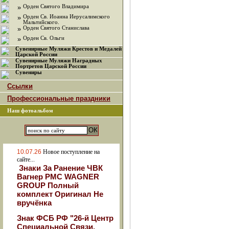
»
Орден Святого Владимира
»
Орден Св. Иоанна Иерусалимского
Мальтийского.
»
Орден Святого Станислава
»
Орден Св. Ольги
Сувенирные Муляжи Крестов и Медалей
Царской России
Сувенирные Муляжи Наградных
Портретов Царской России
Сувениры
Ссылки
Профессиональные праздники
Наш фотоальбом
10.07.26
Новое поступление на
сайте...
Знаки За Ранение ЧВК
Вагнер РМС WAGNER
GROUP Полный
комплект Оригинал Не
вручёнка
Знак ФСБ РФ "26-й Центр
Специальной Связи.