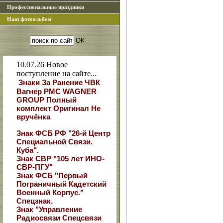
Профессиональные праздники
Наш фотоальбом
10.07.26
Новое
поступление на сайте...
Знаки За Ранение ЧВК
Вагнер РМС WAGNER
GROUP Полный
комплект Оригинал Не
вручёнка
Знак ФСБ РФ "26-й Центр
Специальной Связи.
Куба".
Знак СВР "105 лет ИНО-
СВР-ПГУ"
Знак ФСБ "Первый
Пограничный Кадетский
Военный Корпус."
Спецзнак.
Знак "Управление
Радиосвязи Спецсвязи