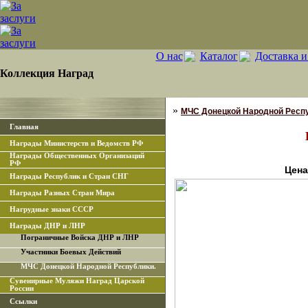
О нас
Каталог
Доставка и
Коллекция Наград
»
МЧС Донецкой Народной Респу
Главная
Награды Министерств и Ведомств РФ
Награды Общественных Организаций
РФ
Цена
Награды Республик и Стран СНГ
Награды Разных Стран Мира
Нагрудные знаки СССР
Награды ДНР и ЛНР
Пограничные Войска ДНР и ЛНР
Участники Боевых Действий
МЧС Донецкой Народной Республики.
Сувенирные Муляжи Наград Царской
России
Ссылки