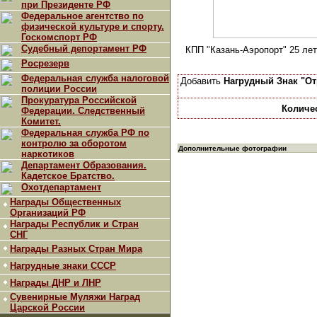
при Президенте РФ
Федеральное агентство по
физической культуре и спорту.
Госкомспорт РФ
Судебный депортамент РФ
КПП "Казань-Аэропорт" 25 лет
Росрезерв
Федеральная служба налоговой
Добавить
Нагрудный Знак "От
полиции России
Прокуратура Российской
Количе
Федерации. Следственный
Комитет.
Федеральная служба РФ по
контролю за оборотом
Дополнительные фотографии
наркотиков
Департамент Образования.
Кадетское Братство.
Охотдепартамент
Награды Общественных
Организаций РФ
Награды Республик и Стран
СНГ
Награды Разных Стран Мира
Нагрудные знаки СССР
Награды ДНР и ЛНР
Сувенирные Муляжи Наград
Царской России