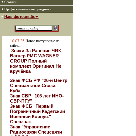
Ссылки
Профессиональные праздники
Наш фотоальбом
10.07.26
Новое поступление на
сайте...
Знаки За Ранение ЧВК
Вагнер РМС WAGNER
GROUP Полный
комплект Оригинал Не
вручёнка
Знак ФСБ РФ "26-й Центр
Специальной Связи.
Куба".
Знак СВР "105 лет ИНО-
СВР-ПГУ"
Знак ФСБ "Первый
Пограничный Кадетский
Военный Корпус."
Спецзнак.
Знак "Управление
Радиосвязи Спецсвязи