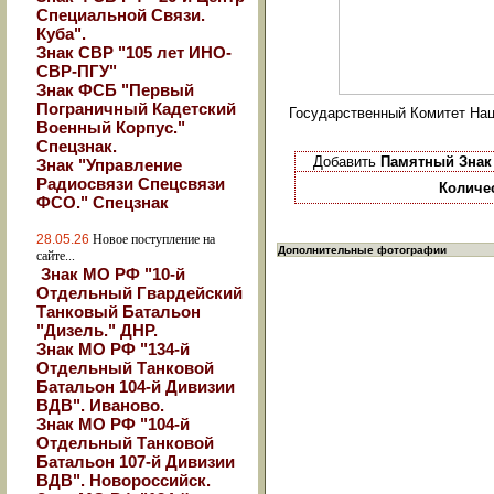
Специальной Связи.
Куба".
Знак СВР "105 лет ИНО-
СВР-ПГУ"
Знак ФСБ "Первый
Пограничный Кадетский
Государственный Комитет Нац
Военный Корпус."
Спецзнак.
Добавить
Памятный Знак 
Знак "Управление
Радиосвязи Спецсвязи
Количе
ФСО." Спецзнак
28.05.26
Новое поступление на
Дополнительные фотографии
сайте...
Знак МО РФ "10-й
Отдельный Гвардейский
Танковый Батальон
"Дизель." ДНР.
Знак МО РФ "134-й
Отдельный Танковой
Батальон 104-й Дивизии
ВДВ". Иваново.
Знак МО РФ "104-й
Отдельный Танковой
Батальон 107-й Дивизии
ВДВ". Новороссийск.