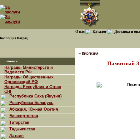
О нас
Каталог
Доставка и оп
Коллекция Наград
»
Киргизия
Главная
Памятный З
Награды Министерств и
Ведомств РФ
Награды Общественных
Организаций РФ
Награды Республик и Стран
СНГ
Республика Саха (Якутия)
Республика Беларусь
Абхазия, Южная Осетия
Башкортостан
Татарстан
Таджикистан
Латвия