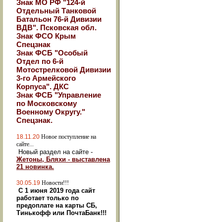
Знак МО РФ "124-й
Отдельный Танковой
Батальон 76-й Дивизии
ВДВ". Псковская обл.
Знак ФСО Крым
Спецзнак
Знак ФСБ "Особый
Отдел по 6-й
Мотострелковой Дивизии
3-го Армейского
Корпуса". ДКС
Знак ФСБ "Управление
по Московскому
Военному Округу."
Спецзнак.
18.11.20
Новое поступление на
сайте...
Новый раздел на сайте -
Жетоны, Бляхи - выставлена
21 новинка.
30.05.19
Новости!!!
С 1 июня 2019 года сайт
работает только по
предоплате на карты СБ,
Тинькофф или ПочтаБанк!!!