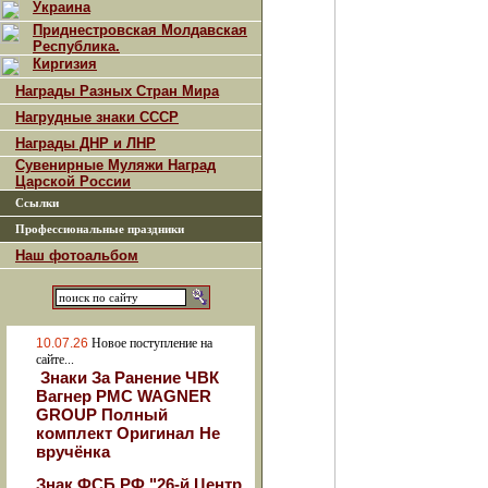
Украина
Приднестровская Молдавская
Республика.
Киргизия
Награды Разных Стран Мира
Нагрудные знаки СССР
Награды ДНР и ЛНР
Сувенирные Муляжи Наград
Царской России
Ссылки
Профессиональные праздники
Наш фотоальбом
10.07.26
Новое поступление на
сайте...
Знаки За Ранение ЧВК
Вагнер РМС WAGNER
GROUP Полный
комплект Оригинал Не
вручёнка
Знак ФСБ РФ "26-й Центр