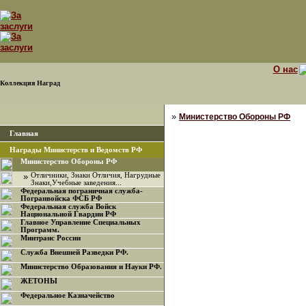
О нас
Коллекция Наград
»
Министерство Обороны РФ
Главная
Награды Министерств и Ведомств РФ
Министерство Обороны РФ
»
Отличники, Знаки Отличия, Нагрудные
Знаки,Учебные заведения...
Федеральная пограничная служба-
Погранвойска ФСБ РФ
Федеральная служба Войск
Национальной Гвардии РФ
Главное Управление Специальных
Программ.
Минтранс России
Служба Внешней Разведки РФ.
Министерство Образования и Науки РФ.
ЖЕТОНЫ
Федеральное Казначейство