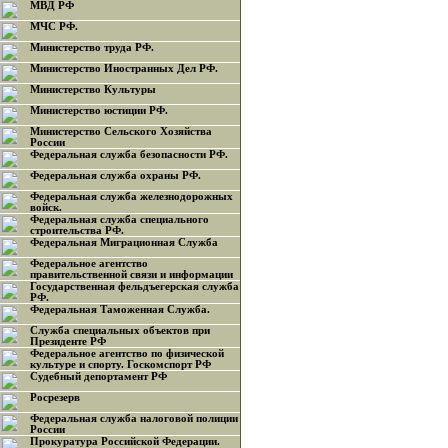
МВД РФ
МЧС РФ.
Министерство труда РФ.
Министерство Иностранных Дел РФ.
Министерство Культуры
Министерство юстиции РФ.
Министерство Сельского Хозяйства
России
Федеральная служба безопасности РФ.
Федеральная служба охраны РФ.
Федеральная служба железнодорожных
войск.
Федеральная служба специального
строительства РФ.
Федеральная Миграционная Служба
Федеральное агентство
правительственной связи и информации
Государственная фельдъегерская служба
РФ.
Федеральная Таможенная Служба.
Служба специальных объектов при
Президенте РФ
Федеральное агентство по физической
культуре и спорту. Госкомспорт РФ
Судебный депортамент РФ
Росрезерв
Федеральная служба налоговой полиции
России
Прокуратура Российской Федерации.