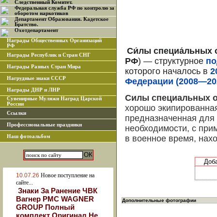
Следственный Комитет.
Федеральная служба РФ по контролю за
оборотом наркотиков
Департамент Образования. Кадетское
Братство.
Охотдепартамент
Награды Общественных Организаций
РФ
Си́лы специа́льных 
Награды Республик и Стран СНГ
РФ
) — структурное
по
Награды Разных Стран Мира
которого началось в
2
Нагрудные знаки СССР
Федерации (2008—20
Награды ДНР и ЛНР
Силы
специальных
Сувенирные Муляжи Наград Царской
России
хорошо экипированна
Ссылки
предназначенная для
Профессиональные праздники
необходимости, с пр
Наш фотоальбом
в военное время, нах
Доб
10.07.26
Новое поступление на
сайте...
Знаки За Ранение ЧВК
Вагнер РМС WAGNER
Дополнительные фотографии
GROUP Полный
комплект Оригинал Не