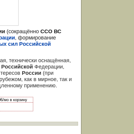
ии
(сокращённо
ССО ВС
рации
, формирование
х сил Российской
ая, технически оснащённая,
ы
Российской
Федерации,
нтересов
России
(при
 рубежом, как в мирное, так и
едленному применению.
6/мо в корзину