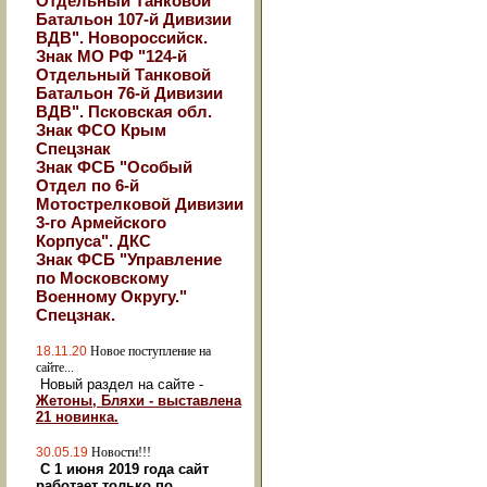
Отдельный Танковой
Батальон 107-й Дивизии
ВДВ". Новороссийск.
Знак МО РФ "124-й
Отдельный Танковой
Батальон 76-й Дивизии
ВДВ". Псковская обл.
Знак ФСО Крым
Спецзнак
Знак ФСБ "Особый
Отдел по 6-й
Мотострелковой Дивизии
3-го Армейского
Корпуса". ДКС
Знак ФСБ "Управление
по Московскому
Военному Округу."
Спецзнак.
18.11.20
Новое поступление на
сайте...
Новый раздел на сайте -
Жетоны, Бляхи - выставлена
21 новинка.
30.05.19
Новости!!!
С 1 июня 2019 года сайт
работает только по