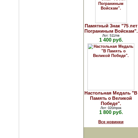
Памятный Знак "75 лет
Пограниным Войскам".
Лот: 511/пв
1 400 руб.
Настольная Медаль "В
Память о Великой
Победе".
Лот: 020/прок
1 800 руб.
Все новинки