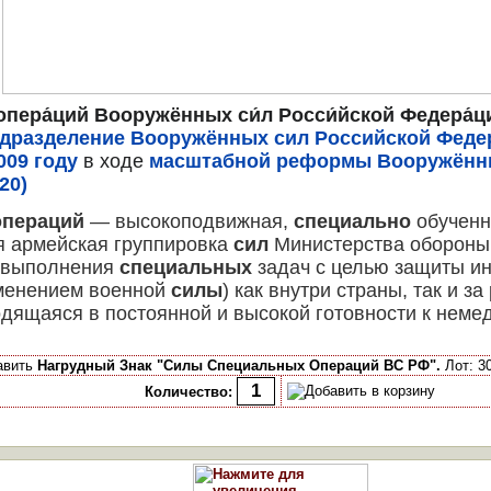
опера́ций Вооружённых си́л Росси́йской Федера́ц
дразделение
Вооружённых сил Российской Феде
009 году
в ходе
масштабной реформы Вооружённы
20)
операций
— высокоподвижная,
специально
обученн
я армейская группировка
сил
Министерства оборон
 выполнения
специальных
задач с целью защиты и
именением военной
силы
) как внутри страны, так и за
одящаяся в постоянной и высокой готовности к нем
авить
Нагрудный Знак "Силы Специальных Операций ВС РФ".
Лот: 30
Количество: