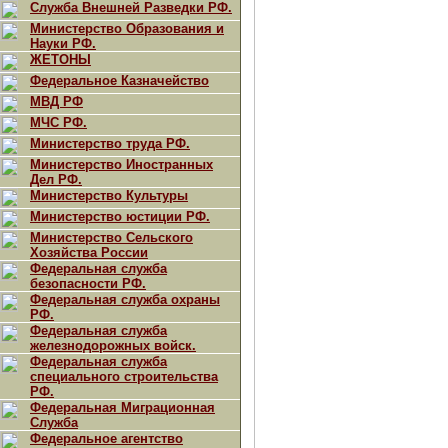
Служба Внешней Разведки РФ.
Министерство Образования и
Науки РФ.
ЖЕТОНЫ
Федеральное Казначейство
МВД РФ
МЧС РФ.
Министерство труда РФ.
Министерство Иностранных
Дел РФ.
Министерство Культуры
Министерство юстиции РФ.
Министерство Сельского
Хозяйства России
Федеральная служба
безопасности РФ.
Федеральная служба охраны
РФ.
Федеральная служба
железнодорожных войск.
Федеральная служба
специального строительства
РФ.
Федеральная Миграционная
Служба
Федеральное агентство