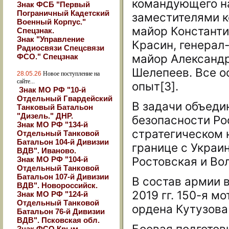
командующего на
Знак ФСБ "Первый
Пограничный Кадетский
заместителями к
Военный Корпус."
майор Константи
Спецзнак.
Знак "Управление
Красин, генерал
Радиосвязи Спецсвязи
майор Александр
ФСО." Спецзнак
Шелепеев. Все 
28.05.26
Новое поступление на
сайте...
опыт[3].
Знак МО РФ "10-й
Отдельный Гвардейский
В задачи объеди
Танковый Батальон
"Дизель." ДНР.
безопасности Ро
Знак МО РФ "134-й
стратегическом 
Отдельный Танковой
Батальон 104-й Дивизии
границе с Украи
ВДВ". Иваново.
Ростовская и Во
Знак МО РФ "104-й
Отдельный Танковой
Батальон 107-й Дивизии
В состав армии
ВДВ". Новороссийск.
2019 гг. 150-я 
Знак МО РФ "124-й
Отдельный Танковой
ордена Кутузова 
Батальон 76-й Дивизии
ВДВ". Псковская обл.
Боевая подготов
Знак ФСО Крым