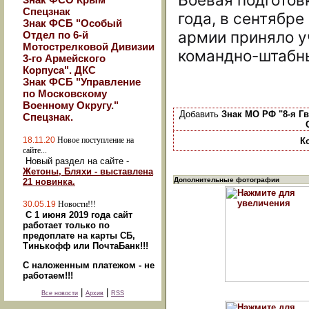
Спецзнак
года, в сентябр
Знак ФСБ "Особый
армии приняло у
Отдел по 6-й
Мотострелковой Дивизии
командно-штабн
3-го Армейского
Корпуса". ДКС
Знак ФСБ "Управление
по Московскому
Военному Округу."
Добавить
Знак МО РФ "8-я Г
Спецзнак.
18.11.20
Новое поступление на
К
сайте...
Новый раздел на сайте -
Жетоны, Бляхи - выставлена
Дополнительные фотографии
21 новинка.
30.05.19
Новости!!!
С 1 июня 2019 года сайт
работает только по
предоплате на карты СБ,
Тинькофф или ПочтаБанк!!!
С наложенным платежом - не
работаем!!!
|
|
Все новости
Архив
RSS