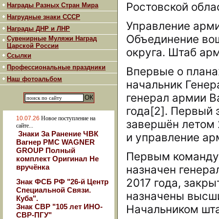
Ростовской обла
Награды Разных Стран Мира
Нагрудные знаки СССР
Управление арми
Награды ДНР и ЛНР
Объединение вош
Сувенирные Муляжи Наград
Царской России
округа. Штаб ар
Ссылки
Профессиональные праздники
Впервые о плана
Наш фотоальбом
начальник Генер
генерал армии В
года[2]. Первый
10.07.26
Новое поступление на
завершён летом 2
сайте...
Знаки За Ранение ЧВК
и управление ар
Вагнер РМС WAGNER
GROUP Полный
Первым команду
комплект Оригинал Не
вручёнка
назначен генера
2017 года, закр
Знак ФСБ РФ "26-й Центр
Специальной Связи.
назначены высш
Куба".
Знак СВР "105 лет ИНО-
Начальником шт
СВР-ПГУ"