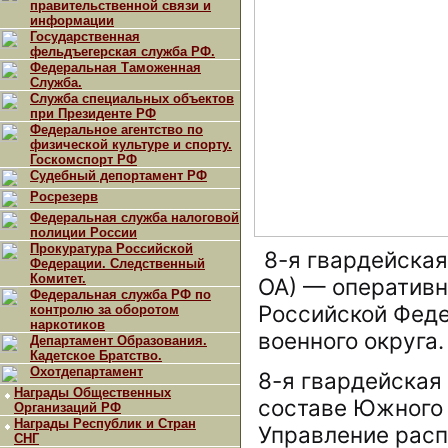
правительственной связи и
информации
Государственная
фельдъегерская служба РФ.
Федеральная Таможенная
Служба.
Служба специальных объектов
при Президенте РФ
Федеральное агентство по
физической культуре и спорту.
Госкомспорт РФ
Судебный депортамент РФ
Росрезерв
Федеральная служба налоговой
полиции России
Прокуратура Российской
8-я гвардейская
Федерации. Следственный
Комитет.
ОА) — оператив
Федеральная служба РФ по
Российской Феде
контролю за оборотом
наркотиков
военного округа.
Департамент Образования.
Кадетское Братство.
Охотдепартамент
8-я гвардейская
Награды Общественных
составе Южного 
Организаций РФ
Награды Республик и Стран
Управление расп
СНГ