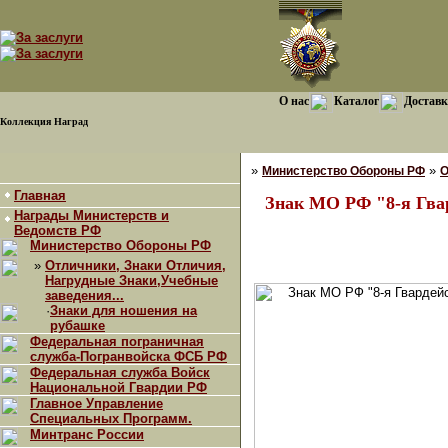
О нас
Каталог
Доставк
Коллекция Наград
»
»
Министерство Обороны РФ
О
Главная
Знак МО РФ "8-я Гва
Награды Министерств и
Ведомств РФ
Министерство Обороны РФ
»
Отличники, Знаки Отличия,
Нагрудные Знаки,Учебные
заведения...
·
Знаки для ношения на
рубашке
Федеральная пограничная
служба-Погранвойска ФСБ РФ
Федеральная служба Войск
Национальной Гвардии РФ
Главное Управление
Специальных Программ.
Минтранс России