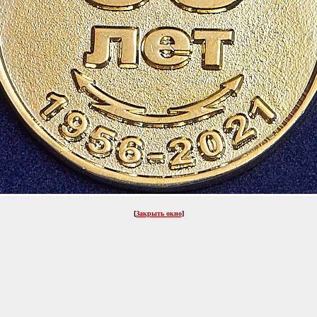
[
Закрыть окно
]