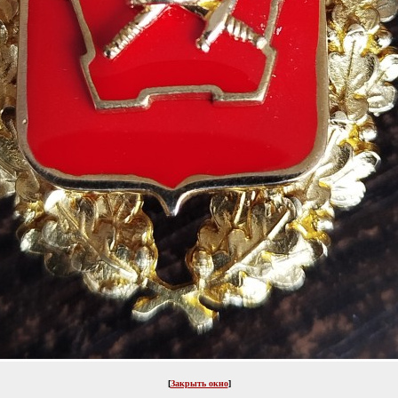
[
Закрыть окно
]