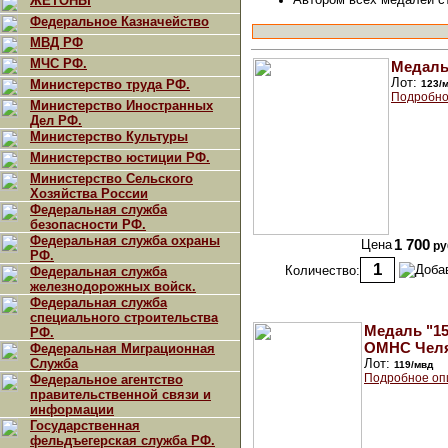
ЖЕТОНЫ
Федеральное Казначейство
МВД РФ
МЧС РФ.
Медаль
Лот:
Министерство труда РФ.
123/
Подробно
Министерство Иностранных
Дел РФ.
Министерство Культуры
Министерство юстиции РФ.
Министерство Сельского
Хозяйства России
Федеральная служба
безопасности РФ.
Федеральная служба охраны
Цена
1 700
ру
РФ.
Количество:
Федеральная служба
железнодорожных войск.
Федеральная служба
специального строительства
Медаль "1
РФ.
ОМНС Челя
Федеральная Миграционная
Служба
Лот:
119/мвд
Подробное оп
Федеральное агентство
правительственной связи и
информации
Государственная
фельдъегерская служба РФ.