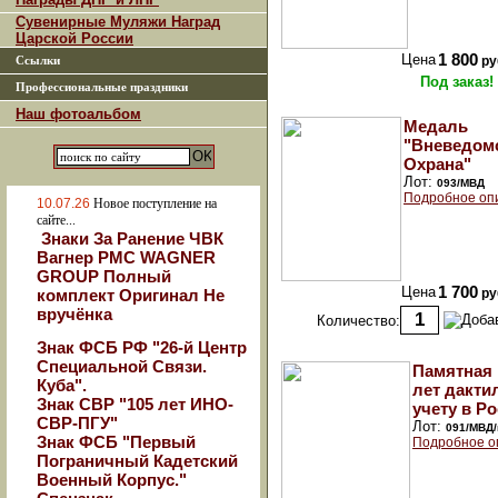
Сувенирные Муляжи Наград
Царской России
Цена
1 800
ру
Ссылки
Под заказ!
Профессиональные праздники
Наш фотоальбом
Медаль
"Вневедом
Охрана"
Лот:
093/МВД
Подробное оп
10.07.26
Новое поступление на
сайте...
Знаки За Ранение ЧВК
Вагнер РМС WAGNER
GROUP Полный
Цена
1 700
комплект Оригинал Не
ру
вручёнка
Количество:
Знак ФСБ РФ "26-й Центр
Специальной Связи.
Памятная 
Куба".
лет дакти
Знак СВР "105 лет ИНО-
учету в Р
СВР-ПГУ"
Лот:
091/МВД/
Знак ФСБ "Первый
Подробное о
Пограничный Кадетский
Военный Корпус."