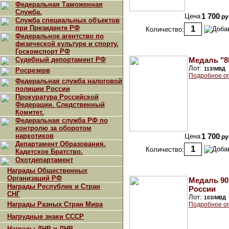
Федеральная Таможенная
Служба.
Цена
1 700
ру
Служба специальных объектов
при Президенте РФ
Количество:
Федеральное агентство по
физической культуре и спорту.
Госкомспорт РФ
Судебный депортамент РФ
Медаль "8
Лот:
113/МВД
Росрезерв
Подробное о
Федеральная служба налоговой
полиции России
Прокуратура Российской
Федерации. Следственный
Комитет.
Федеральная служба РФ по
контролю за оборотом
наркотиков
Цена
1 700
ру
Департамент Образования.
Количество:
Кадетское Братство.
Охотдепартамент
Награды Общественных
Организаций РФ
Медаль 90
Награды Республик и Стран
России
СНГ
Лот:
103/МВД
Награды Разных Стран Мира
Подробное о
Нагрудные знаки СССР
Награды ДНР и ЛНР