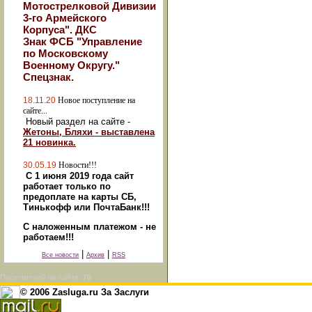
Мотострелковой Дивизии
3-го Армейского
Корпуса". ДКС
Знак ФСБ "Управление
по Московскому
Военному Округу."
Спецзнак.
18.11.20
Новое поступление на
сайте...
Новый раздел на сайте -
Жетоны, Бляхи - выставлена
21 новинка.
30.05.19
Новости!!!
С 1 июня 2019 года сайт
работает только по
предоплате на карты СБ,
Тинькофф или ПочтаБанк!!!
С наложенным платежом - не
работаем!!!
|
|
Все новости
Архив
RSS
Посетителей на сайте:
70
© 2006 Zasluga.ru За Заслуги