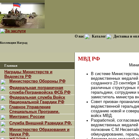
О нас
Каталог
Доставка и оп
Коллекция Наград
МВД РФ
Мини
Главная
Награды Министерств и
В системе Министерства
Ведомств РФ
ведомственных медалей 
Министерство Обороны РФ
созданного 23 сентября 
Федеральная пограничная
различных структурных 
служба-Погранвойска ФСБ РФ
геральдики, сотрудники 
заместитель министра вн
Федеральная служба Войск
Совет призван проанализ
Национальной Гвардии РФ
ведомственной геральди
Главное Управление
созданию новой и совер
Специальных Программ.
войск МВД.
Минтранс России
Разработкой, согласова
Служба Внешней Разведки РФ.
ведомственных медалей 
Министерство Образования и
полковник С.М.Несветай
Науки РФ.
обмундированию, геральд
Автором всех медалей с