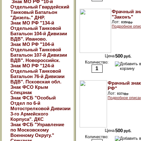
Знак МО РФ "10-й
Отдельный Гвардейский
Фрачный зн
Танковый Батальон
"Законъ"
"Дизель." ДНР.
Лот:
Знак МО РФ "134-й
039/фр
Подробное опи
Отдельный Танковой
Батальон 104-й Дивизии
ВДВ". Иваново.
Знак МО РФ "104-й
Отдельный Танковой
Батальон 107-й Дивизии
Цена
500
руб.
ВДВ". Новороссийск.
Количество:
Знак МО РФ "124-й
Отдельный Танковой
Батальон 76-й Дивизии
ВДВ". Псковская обл.
Фрачный зна
Знак ФСО Крым
РФ"
Спецзнак
Лот:
037/фр
Знак ФСБ "Особый
Подробное описа
Отдел по 6-й
Мотострелковой Дивизии
3-го Армейского
Корпуса". ДКС
Знак ФСБ "Управление
по Московскому
Цена
500
руб.
Военному Округу."
Количество:
Спецзнак.