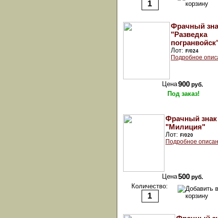
Фрачный зн
"Разведка
погранвойск
Лот:
F/024
Подробное опис
Цена
900
руб.
Под заказ!
Фрачный знак
"Милиция"
Лот:
F/020
Подробное описан
Цена
500
руб.
Количество: