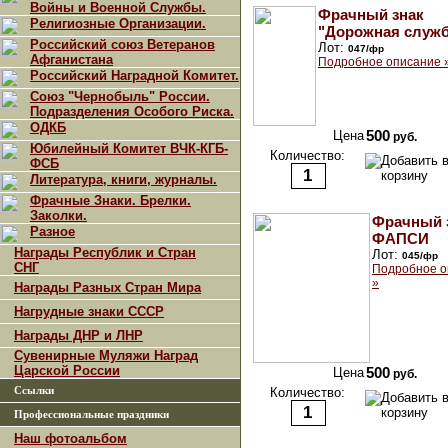
Войны и Военной Службы.
Фрачный знак
Религиозные Организации.
"Дорожная служб
Российский союз Ветеранов
Лот:
047/фр
Афганистана
Подробное описание 
Российский Наградной Комитет.
Союз "Чернобыль" России.
Подразделения Особого Риска.
ОДКБ
Цена
500
руб.
Юбилейный Комитет ВЧК-КГБ-
Количество:
ФСБ
Литература, книги, журналы.
Фрачные Знаки. Брелки.
Заколки.
Фрачный 
Разное
ФАПСИ
Награды Республик и Стран
Лот:
045/фр
СНГ
Подробное о
»
Награды Разных Стран Мира
Нагрудные знаки СССР
Награды ДНР и ЛНР
Сувенирные Муляжи Наград
Царской России
Цена
500
руб.
Ссылки
Количество:
Профессиональные праздники
Наш фотоальбом