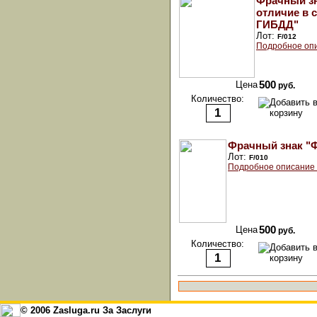
Фрачный зн
отличие в 
ГИБДД"
Лот:
F/012
Подробное оп
Цена
500
руб.
Количество:
Фрачный знак "
Лот:
F/010
Подробное описание
Цена
500
руб.
Количество:
© 2006 Zasluga.ru За Заслуги