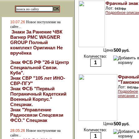
Фрачный зна
Лот:
043/фр
Подробное описан
10.07.26
Новое поступление на
сайте...
Знаки За Ранение ЧВК
Вагнер РМС WAGNER
GROUP Полный
комплект Оригинал Не
Цена
500
руб.
вручёнка
Количество:
Знак ФСБ РФ "26-й Центр
Специальной Связи.
Куба".
Фрачный
Знак СВР "105 лет ИНО-
"Таможн
СВР-ПГУ"
Лот:
041/фр
Знак ФСБ "Первый
Подробное
Пограничный Кадетский
описание »
Военный Корпус."
Спецзнак.
Знак "Управление
Радиосвязи Спецсвязи
ФСО." Спецзнак
Цена
500
руб.
Количество:
28.05.26
Новое поступление на
сайте...