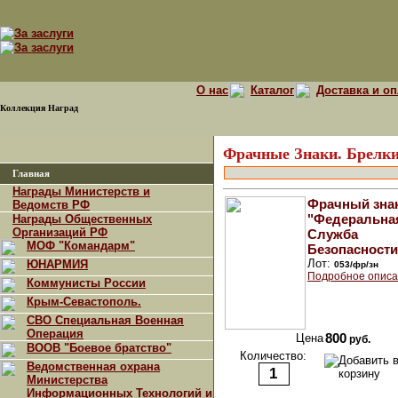
О нас
Каталог
Доставка и оп
Коллекция Наград
Фрачные Знаки. Брелки
Главная
Награды Министерств и
Фрачный зна
Ведомств РФ
"Федеральна
Награды Общественных
Организаций РФ
Служба
МОФ "Командарм"
Безопасности
Лот:
ЮНАРМИЯ
053/фр/зн
Подробное описа
Коммунисты России
Крым-Севастополь.
СВО Специальная Военная
Операция
Цена
800
руб.
ВООВ "Боевое братство"
Количество:
Ведомственная охрана
Министерства
Информационных Технологий и