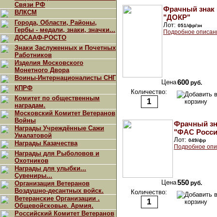
Связи РФ
Фрачный знак
ВЛКСМ
"ДОКР"
Города, Области, Районы,
Лот:
051/фр/зн
Гербы - медали, знаки, значки...
Подробное описан
ДОСААФ-РОСТО
Знаки Заслуженных и Почетных
Работников
Изделия Московского
Монетного Двора
Воины-Интернационалисты СНГ
Цена
600
руб.
КПРФ
Количество:
Комитет по общественным
наградам.
Московский Комитет Ветеранов
Войны
Фрачный зн
Награды Учреждённые Сажи
"ФАС Росси
Умалатовой
Лот:
049/фр
Награды Казачества
Подробное опи
Награды для Рыболовов и
Охотников
Награды для улыбки...
Сувениры...
Цена
550
Организация Ветеранов
руб.
Воздушно-десантных войск.
Количество:
Ветеранские Организации .
Общевойсковые. Армия.
Российский Комитет Ветеранов