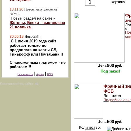
18.11.20
Новое поступление на
сайте...
Фр
Новый раздел на сайте -
зн
Жетоны, Бляхи - выставлена
Ло
21 новинка.
зн
По
30.05.19
Новости!!!
опи
С 1 июня 2019 года сайт
работает только по
предоплате на карты СБ,
Тинькофф или ПочтаБанк!!!
С наложенным платежом - не
Цена
900
руб.
работаем!!!
Под заказ!
|
|
Все новости
Архив
RSS
Посетителей на сайте:
49
Фрачный зн
ФСБ
Лот:
Ф/029
Подробное опис
Цена
500
руб.
Количество: