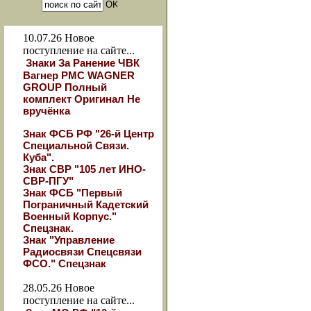
10.07.26
Новое
поступление на сайте...
Знаки За Ранение ЧВК
Вагнер РМС WAGNER
GROUP Полный
комплект Оригинал Не
вручёнка
Знак ФСБ РФ "26-й Центр
Специальной Связи.
Куба".
Знак СВР "105 лет ИНО-
СВР-ПГУ"
Знак ФСБ "Первый
Пограничный Кадетский
Военный Корпус."
Спецзнак.
Знак "Управление
Радиосвязи Спецсвязи
ФСО." Спецзнак
28.05.26
Новое
поступление на сайте...