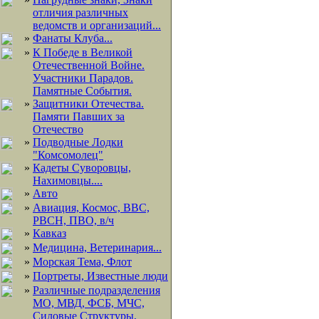
отличия различных
ведомств и организаций...
»
Фанаты Клуба...
»
К Победе в Великой
Отечественной Войне.
Участники Парадов.
Памятные События.
»
Защитники Отечества.
Памяти Павших за
Отечество
»
Подводные Лодки
"Комсомолец"
»
Кадеты Суворовцы,
Нахимовцы....
»
Авто
»
Авиация, Космос, ВВС,
РВСН, ПВО, в/ч
»
Кавказ
»
Медицина, Ветеринария...
»
Морская Тема, Флот
»
Портреты, Известные люди
»
Различные подразделения
МО, МВД, ФСБ, МЧС,
Силовые Структуры,