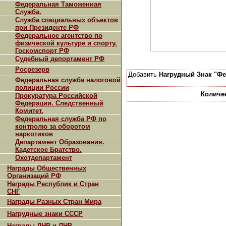
Федеральная Таможенная
Служба.
Служба специальных объектов
при Президенте РФ
Федеральное агентство по
физической культуре и спорту.
Госкомспорт РФ
Судебный депортамент РФ
Росрезерв
Добавить
Нагрудный Знак "Фе
Федеральная служба налоговой
полиции России
Количе
Прокуратура Российской
Федерации. Следственный
Комитет.
Федеральная служба РФ по
контролю за оборотом
наркотиков
Департамент Образования.
Кадетское Братство.
Охотдепартамент
Награды Общественных
Организаций РФ
Награды Республик и Стран
СНГ
Награды Разных Стран Мира
Нагрудные знаки СССР
Награды ДНР и ЛНР