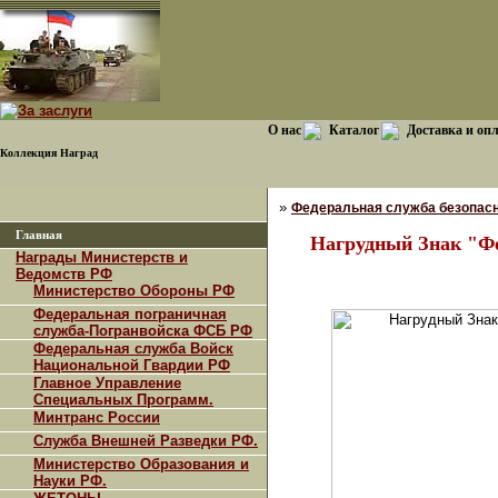
О нас
Каталог
Доставка и оп
Коллекция Наград
»
Федеральная служба безопасн
Главная
Нагрудный Знак "Фе
Награды Министерств и
Ведомств РФ
Министерство Обороны РФ
Федеральная пограничная
служба-Погранвойска ФСБ РФ
Федеральная служба Войск
Национальной Гвардии РФ
Главное Управление
Специальных Программ.
Минтранс России
Служба Внешней Разведки РФ.
Министерство Образования и
Науки РФ.