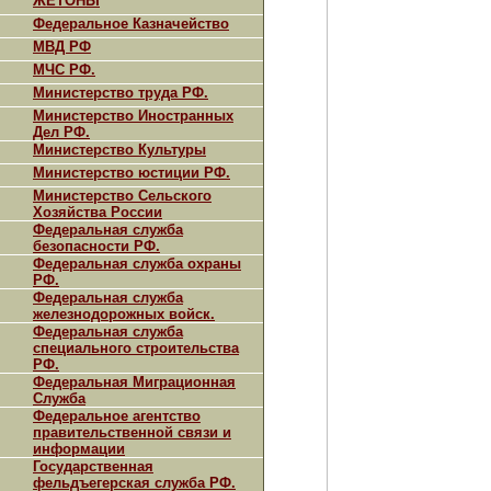
ЖЕТОНЫ
Федеральное Казначейство
МВД РФ
МЧС РФ.
Министерство труда РФ.
Министерство Иностранных
Дел РФ.
Министерство Культуры
Министерство юстиции РФ.
Министерство Сельского
Хозяйства России
Федеральная служба
безопасности РФ.
Федеральная служба охраны
РФ.
Федеральная служба
железнодорожных войск.
Федеральная служба
специального строительства
РФ.
Федеральная Миграционная
Служба
Федеральное агентство
правительственной связи и
информации
Государственная
фельдъегерская служба РФ.