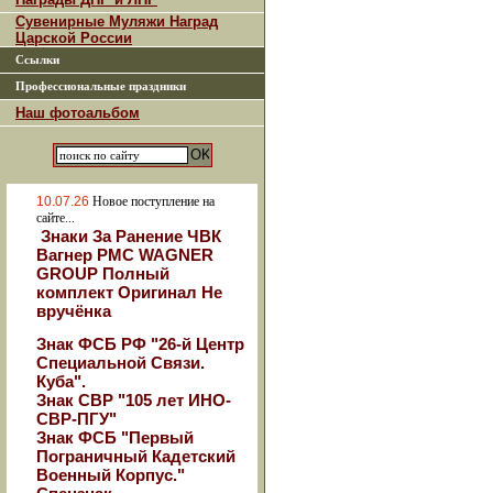
Сувенирные Муляжи Наград
Царской России
Ссылки
Профессиональные праздники
Наш фотоальбом
10.07.26
Новое поступление на
сайте...
Знаки За Ранение ЧВК
Вагнер РМС WAGNER
GROUP Полный
комплект Оригинал Не
вручёнка
Знак ФСБ РФ "26-й Центр
Специальной Связи.
Куба".
Знак СВР "105 лет ИНО-
СВР-ПГУ"
Знак ФСБ "Первый
Пограничный Кадетский
Военный Корпус."