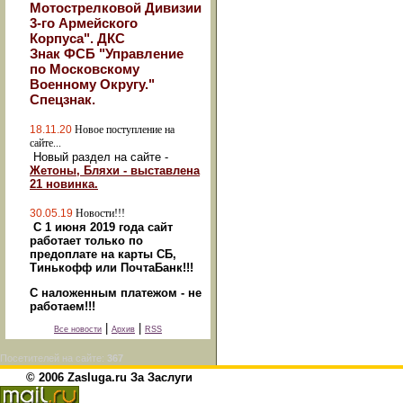
Мотострелковой Дивизии
3-го Армейского
Корпуса". ДКС
Знак ФСБ "Управление
по Московскому
Военному Округу."
Спецзнак.
18.11.20
Новое поступление на
сайте...
Новый раздел на сайте -
Жетоны, Бляхи - выставлена
21 новинка.
30.05.19
Новости!!!
С 1 июня 2019 года сайт
работает только по
предоплате на карты СБ,
Тинькофф или ПочтаБанк!!!
С наложенным платежом - не
работаем!!!
|
|
Все новости
Архив
RSS
Посетителей на сайте:
367
© 2006 Zasluga.ru За Заслуги