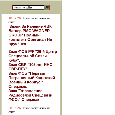
10.07.26
Новое поступление на
сайте...
Знаки За Ранение ЧВК
Вагнер РМС WAGNER
GROUP Полный
комплект Оригинал Не
вручёнка
Знак ФСБ РФ "26-й Центр
Специальной Связи.
Куба".
Знак СВР "105 лет ИНО-
СВР-ПГУ"
Знак ФСБ "Первый
Пограничный Кадетский
Военный Корпус."
Спецзнак.
Знак "Управление
Радиосвязи Спецсвязи
ФСО." Спецзнак
28.05.26
Новое поступление на
сайте...