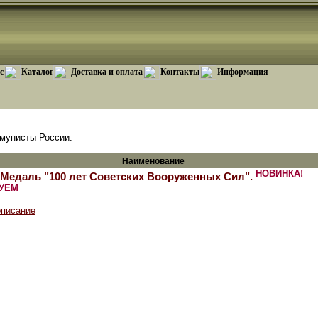
с
Каталог
Доставка и оплата
Контакты
Информация
мунисты России.
Наименование
НОВИНКА!
Медаль "100 лет Советских Вооруженных Сил".
УЕМ
описание