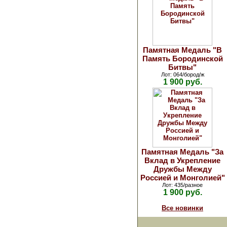
Памятная Медаль "В
Память Бородинской
Битвы"
Лот: 064/бород/ж
1 900 руб.
Памятная Медаль "За
Вклад в Укрепление
Дружбы Между
Россией и Монголией"
Лот: 435/разное
1 900 руб.
Все новинки