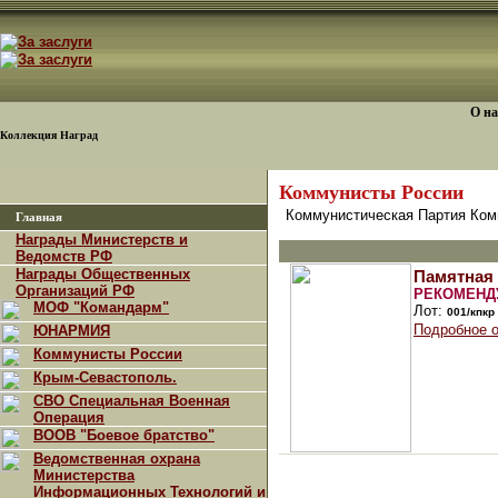
О на
Коллекция Наград
Коммунисты России
Коммунистическая Партия Ком
Главная
Награды Министерств и
Ведомств РФ
Награды Общественных
Памятная 
Организаций РФ
РЕКОМЕНД
МОФ "Командарм"
Лот:
001/кпкр
Подробное 
ЮНАРМИЯ
Коммунисты России
Крым-Севастополь.
СВО Специальная Военная
Операция
ВООВ "Боевое братство"
Ведомственная охрана
Министерства
Информационных Технологий и