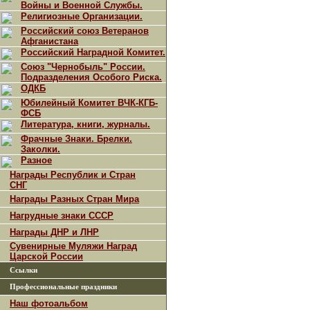
Войны и Военной Службы.
Религиозные Организации.
Российский союз Ветеранов
Афганистана
Российский Наградной Комитет.
Союз "Чернобыль" России.
Подразделения Особого Риска.
ОДКБ
Юбилейный Комитет ВЧК-КГБ-
ФСБ
Литература, книги, журналы.
Фрачные Знаки. Брелки.
Заколки.
Разное
Награды Республик и Стран
СНГ
Награды Разных Стран Мира
Нагрудные знаки СССР
Награды ДНР и ЛНР
Сувенирные Муляжи Наград
Царской России
Ссылки
Профессиональные праздники
Наш фотоальбом