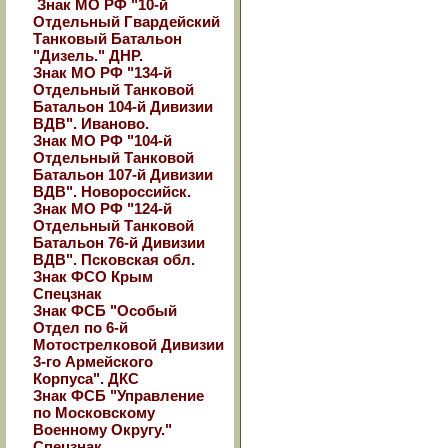
Знак МО РФ "10-й
Отдельный Гвардейский
Танковый Батальон
"Дизель." ДНР.
Знак МО РФ "134-й
Отдельный Танковой
Батальон 104-й Дивизии
ВДВ". Иваново.
Знак МО РФ "104-й
Отдельный Танковой
Батальон 107-й Дивизии
ВДВ". Новороссийск.
Знак МО РФ "124-й
Отдельный Танковой
Батальон 76-й Дивизии
ВДВ". Псковская обл.
Знак ФСО Крым
Спецзнак
Знак ФСБ "Особый
Отдел по 6-й
Мотострелковой Дивизии
3-го Армейского
Корпуса". ДКС
Знак ФСБ "Управление
по Московскому
Военному Округу."
Спецзнак.