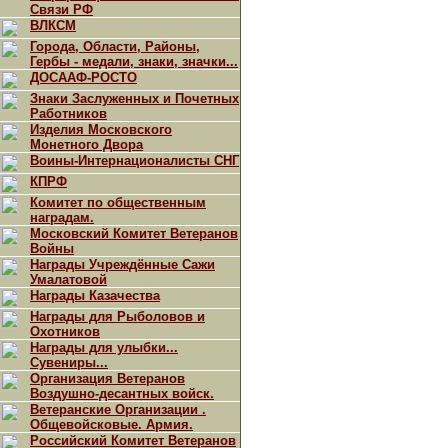
Связи РФ
ВЛКСМ
Города, Области, Районы,
Гербы - медали, знаки, значки...
ДОСААФ-РОСТО
Знаки Заслуженных и Почетных
Работников
Изделия Московского
Монетного Двора
Воины-Интернационалисты СНГ
КПРФ
Комитет по общественным
наградам.
Московский Комитет Ветеранов
Войны
Награды Учреждённые Сажи
Умалатовой
Награды Казачества
Награды для Рыболовов и
Охотников
Награды для улыбки...
Сувениры...
Организация Ветеранов
Воздушно-десантных войск.
Ветеранские Организации .
Общевойсковые. Армия.
Российский Комитет Ветеранов