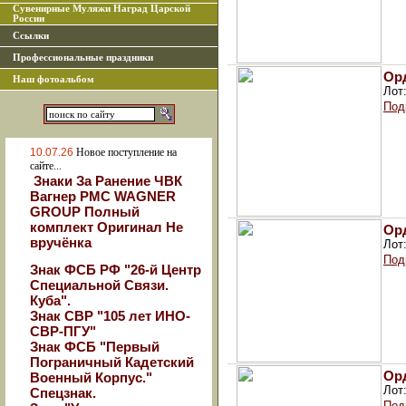
Сувенирные Муляжи Наград Царской
России
Ссылки
Профессиональные праздники
Орд
Наш фотоальбом
Лот
Под
10.07.26
Новое поступление на
сайте...
Знаки За Ранение ЧВК
Вагнер РМС WAGNER
GROUP Полный
комплект Оригинал Не
Ор
вручёнка
Лот
Под
Знак ФСБ РФ "26-й Центр
Специальной Связи.
Куба".
Знак СВР "105 лет ИНО-
СВР-ПГУ"
Знак ФСБ "Первый
Пограничный Кадетский
Орд
Военный Корпус."
Лот
Спецзнак.
Под