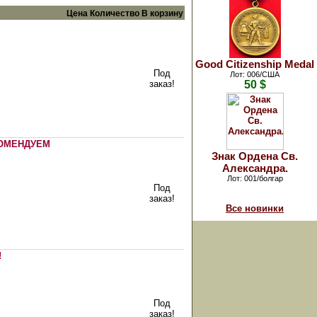
Цена
Количество
В корзину
Good Citizenship Medal
Под
Лот: 006/США
заказ!
50 $
ОМЕНДУЕМ
Знак Ордена Св.
Александра.
Лот: 001/болгар
Под
заказ!
Все новинки
!
Под
заказ!