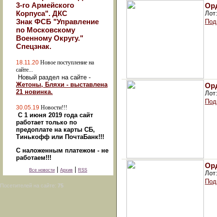
3-го Армейского
Орд
Корпуса". ДКС
Лот
Знак ФСБ "Управление
Под
по Московскому
Военному Округу."
Спецзнак.
18.11.20
Новое поступление на
сайте...
Новый раздел на сайте -
Жетоны, Бляхи - выставлена
Орд
21 новинка.
Лот
Под
30.05.19
Новости!!!
С 1 июня 2019 года сайт
работает только по
предоплате на карты СБ,
Тинькофф или ПочтаБанк!!!
С наложенным платежом - не
работаем!!!
Орд
|
|
Все новости
Архив
RSS
Лот
Под
Посетителей на сайте:
75