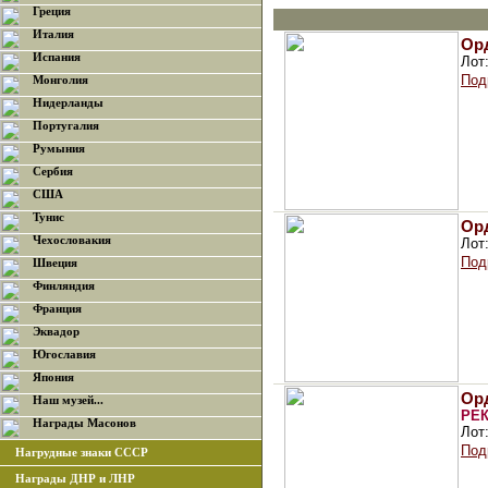
Греция
Италия
Ор
Испания
Лот
Под
Монголия
Нидерланды
Португалия
Румыния
Сербия
США
Тунис
Ор
Чехословакия
Лот
Под
Швеция
Финляндия
Франция
Эквадор
Югославия
Япония
Орд
Наш музей...
РЕ
Награды Масонов
Лот
Под
Нагрудные знаки СССР
Награды ДНР и ЛНР