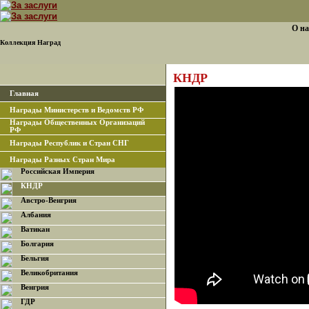
О на
Коллекция Наград
КНДР
Главная
Награды Министерств и Ведомств РФ
Награды Общественных Организаций
РФ
Награды Республик и Стран СНГ
Награды Разных Стран Мира
Российская Империя
КНДР
Австро-Венгрия
Албания
Ватикан
Болгария
Бельгия
Великобритания
Венгрия
ГДР