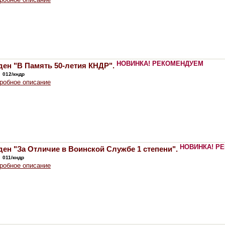
НОВИНКА!
РЕКОМЕНДУЕМ
ен "В Память 50-летия КНДР".
:
012/кндр
робное описание
НОВИНКА!
РЕ
ен "За Отличие в Воинской Службе 1 степени".
:
011/кндр
робное описание