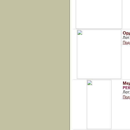
Орд
Лот
Под
Ме
РЕ
Лот
Под