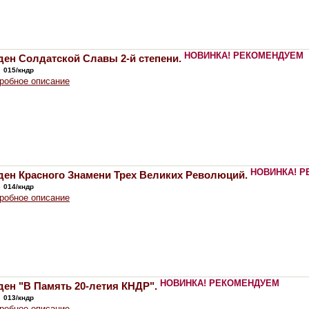
НОВИНКА!
РЕКОМЕНДУЕМ
ен Солдатской Славы 2-й степени.
:
015/кндр
робное описание
НОВИНКА!
Р
ден Красного Знамени Трех Великих Революций.
:
014/кндр
робное описание
НОВИНКА!
РЕКОМЕНДУЕМ
ен "В Память 20-летия КНДР".
:
013/кндр
робное описание