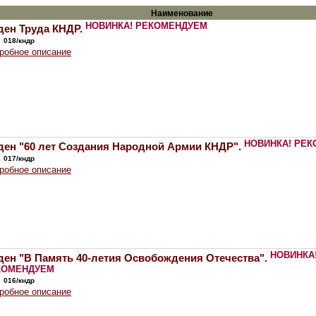
Наименование
НОВИНКА!
РЕКОМЕНДУЕМ
ден Труда КНДР.
:
018/кндр
робное описание
НОВИНКА!
РЕК
ден "60 лет Создания Народной Армии КНДР".
:
017/кндр
робное описание
НОВИНКА
ен "В Память 40-летия Освобождения Отечества".
КОМЕНДУЕМ
:
016/кндр
робное описание