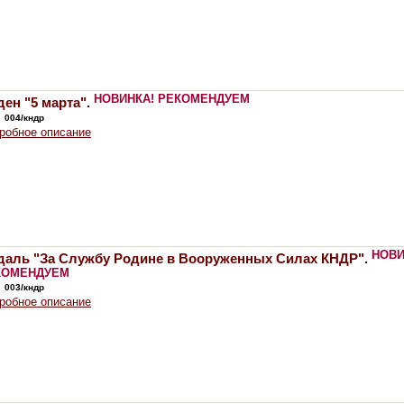
НОВИНКА!
РЕКОМЕНДУЕМ
ен "5 марта".
:
004/кндр
робное описание
НОВИ
даль "За Службу Родине в Вооруженных Силах КНДР".
КОМЕНДУЕМ
:
003/кндр
робное описание