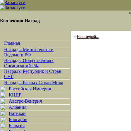
О
Коллекция Наград
»
Наш музей...
Главная
Награды Министерств и
Ведомств РФ
Награды Общественных
Организаций РФ
Награды Республик и Стран
СНГ
Награды Разных Стран Мира
Российская Империя
КНДР
Австро-Венгрия
Албания
Ватикан
Болгария
Бельгия