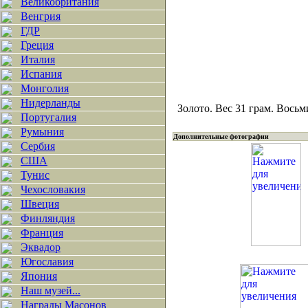
Великобритания
Венгрия
ГДР
Греция
Италия
Испания
Монголия
Нидерланды
Золото. Вес 31 грам. Вось
Португалия
Румыния
Дополнительные фотографии
Сербия
США
Тунис
Чехословакия
Швеция
Финляндия
Франция
Эквадор
Югославия
Япония
Наш музей...
Награды Масонов