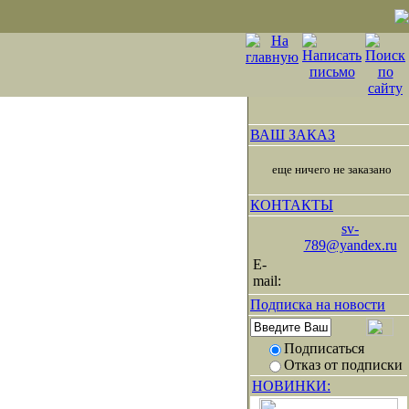
ВАШ ЗАКАЗ
еще ничего не заказано
КОНТАКТЫ
sv-
789@yandex.ru
E-
mail:
Подписка на новости
Подписаться
Отказ от подписки
НОВИНКИ: