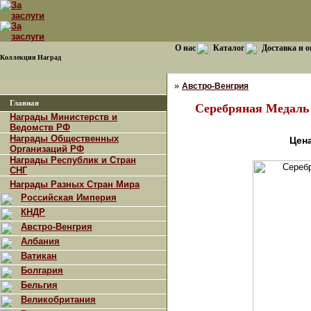
О нас
Каталог
Доставка и о
Коллекция Наград
»
Австро-Венгрия
Главная
Серебряная Медаль 
Награды Министерств и
Ведомств РФ
Награды Общественных
Цена
Организаций РФ
Награды Республик и Стран
СНГ
Награды Разных Стран Мира
Российская Империя
КНДР
Австро-Венгрия
Албания
Ватикан
Болгария
Бельгия
Великобритания