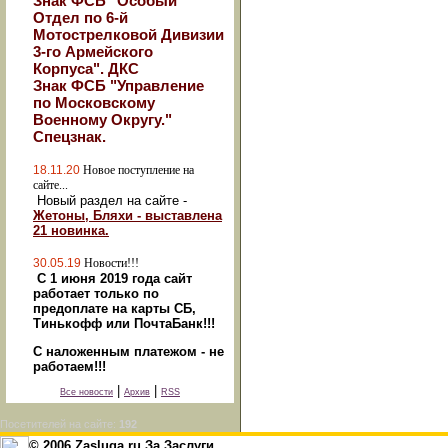
Знак ФСБ "Особый
Отдел по 6-й
Мотострелковой Дивизии
3-го Армейского
Корпуса". ДКС
Знак ФСБ "Управление
по Московскому
Военному Округу."
Спецзнак.
18.11.20
Новое поступление на
сайте...
Новый раздел на сайте -
Жетоны, Бляхи - выставлена
21 новинка.
30.05.19
Новости!!!
С 1 июня 2019 года сайт
работает только по
предоплате на карты СБ,
Тинькофф или ПочтаБанк!!!
С наложенным платежом - не
работаем!!!
|
|
Все новости
Архив
RSS
Посетителей на сайте:
192
© 2006 Zasluga.ru За Заслуги