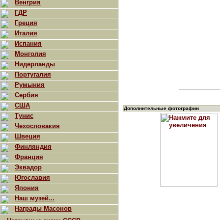
Венгрия
ГДР
Греция
Италия
Испания
Монголия
Нидерланды
Португалия
Румыния
Сербия
США
Дополнительные фотографии
Тунис
Чехословакия
Швеция
Финляндия
Франция
Эквадор
Югославия
Япония
Наш музей...
Награды Масонов