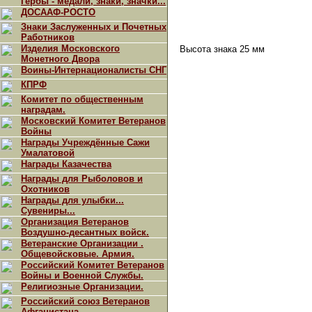
Гербы - медали, знаки, значки...
ДОСААФ-РОСТО
Знаки Заслуженных и Почетных
Работников
Изделия Московского
Высота знака 25 мм
Монетного Двора
Воины-Интернационалисты СНГ
КПРФ
Комитет по общественным
наградам.
Московский Комитет Ветеранов
Войны
Награды Учреждённые Сажи
Умалатовой
Награды Казачества
Награды для Рыболовов и
Охотников
Награды для улыбки...
Сувениры...
Организация Ветеранов
Воздушно-десантных войск.
Ветеранские Организации .
Общевойсковые. Армия.
Российский Комитет Ветеранов
Войны и Военной Службы.
Религиозные Организации.
Российский союз Ветеранов
Афганистана