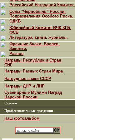
Российский Наградной Комитет.
Союз "Чернобыль" России.
Подразделения Особого Риска.
ОДКБ
Юбилейный Комитет ВЧК-КГБ-
ФСБ
Литература, книги, журналы.
Фрачные Знаки. Брелки.
Заколки.
Разное
Награды Республик и Стран
СНГ
Награды Разных Стран Мира
Нагрудные знаки СССР
Награды ДНР и ЛНР
Сувенирные Муляжи Наград
Царской России
Ссылки
Профессиональные праздники
Наш фотоальбом