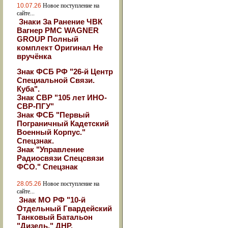
10.07.26
Новое поступление на
сайте...
Знаки За Ранение ЧВК
Вагнер РМС WAGNER
GROUP Полный
комплект Оригинал Не
вручёнка
Знак ФСБ РФ "26-й Центр
Специальной Связи.
Куба".
Знак СВР "105 лет ИНО-
СВР-ПГУ"
Знак ФСБ "Первый
Пограничный Кадетский
Военный Корпус."
Спецзнак.
Знак "Управление
Радиосвязи Спецсвязи
ФСО." Спецзнак
28.05.26
Новое поступление на
сайте...
Знак МО РФ "10-й
Отдельный Гвардейский
Танковый Батальон
"Дизель." ДНР.