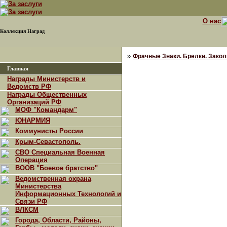
О нас
Коллекция Наград
»
Фрачные Знаки. Брелки. Закол
Главная
Награды Министерств и
Ведомств РФ
Награды Общественных
Организаций РФ
МОФ "Командарм"
ЮНАРМИЯ
Коммунисты России
Крым-Севастополь.
СВО Специальная Военная
Операция
ВООВ "Боевое братство"
Ведомственная охрана
Министерства
Информационных Технологий и
Связи РФ
ВЛКСМ
Города, Области, Районы,