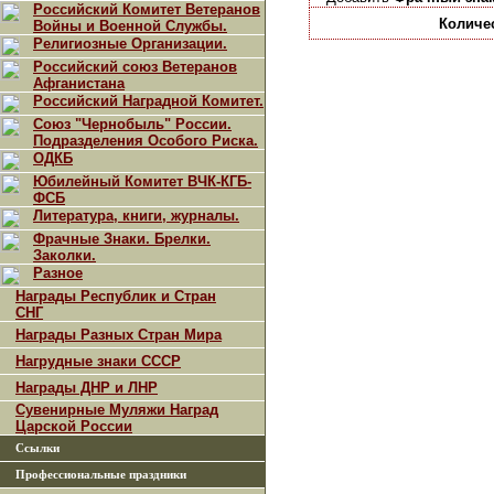
Российский Комитет Ветеранов
Количе
Войны и Военной Службы.
Религиозные Организации.
Российский союз Ветеранов
Афганистана
Российский Наградной Комитет.
Союз "Чернобыль" России.
Подразделения Особого Риска.
ОДКБ
Юбилейный Комитет ВЧК-КГБ-
ФСБ
Литература, книги, журналы.
Фрачные Знаки. Брелки.
Заколки.
Разное
Награды Республик и Стран
СНГ
Награды Разных Стран Мира
Нагрудные знаки СССР
Награды ДНР и ЛНР
Сувенирные Муляжи Наград
Царской России
Ссылки
Профессиональные праздники