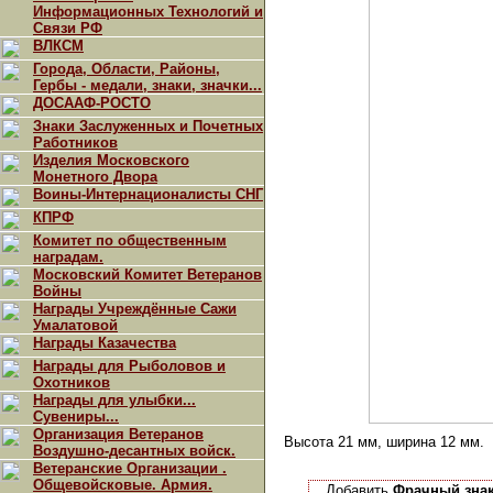
Информационных Технологий и
Связи РФ
ВЛКСМ
Города, Области, Районы,
Гербы - медали, знаки, значки...
ДОСААФ-РОСТО
Знаки Заслуженных и Почетных
Работников
Изделия Московского
Монетного Двора
Воины-Интернационалисты СНГ
КПРФ
Комитет по общественным
наградам.
Московский Комитет Ветеранов
Войны
Награды Учреждённые Сажи
Умалатовой
Награды Казачества
Награды для Рыболовов и
Охотников
Награды для улыбки...
Сувениры...
Организация Ветеранов
Высота 21 мм, ширина 12 мм.
Воздушно-десантных войск.
Ветеранские Организации .
Общевойсковые. Армия.
Добавить
Фрачный знак