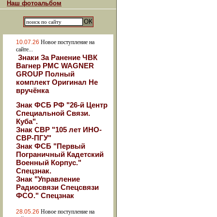
Наш фотоальбом
10.07.26
Новое поступление на
сайте...
Знаки За Ранение ЧВК
Вагнер РМС WAGNER
GROUP Полный
комплект Оригинал Не
вручёнка
Знак ФСБ РФ "26-й Центр
Специальной Связи.
Куба".
Знак СВР "105 лет ИНО-
СВР-ПГУ"
Знак ФСБ "Первый
Пограничный Кадетский
Военный Корпус."
Спецзнак.
Знак "Управление
Радиосвязи Спецсвязи
ФСО." Спецзнак
28.05.26
Новое поступление на