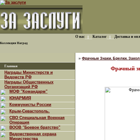
О нас
Каталог
Доставка и оп
Коллекция Наград
»
Фрачные Знаки. Брелки. Закол
Главная
Фрачный з
Награды Министерств и
Ведомств РФ
Награды Общественных
Организаций РФ
МОФ "Командарм"
ЮНАРМИЯ
Коммунисты России
Крым-Севастополь.
СВО Специальная Военная
Операция
ВООВ "Боевое братство"
Ведомственная охрана
Министерства