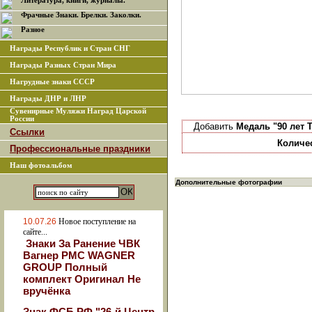
Литература, книги, журналы.
Фрачные Знаки. Брелки. Заколки.
Разное
Награды Республик и Стран СНГ
Награды Разных Стран Мира
Нагрудные знаки СССР
Награды ДНР и ЛНР
Сувенирные Муляжи Наград Царской
России
Добавить
Медаль "90 лет
Ссылки
Количе
Профессиональные праздники
Наш фотоальбом
Дополнительные фотографии
10.07.26
Новое поступление на
сайте...
Знаки За Ранение ЧВК
Вагнер РМС WAGNER
GROUP Полный
комплект Оригинал Не
вручёнка
Знак ФСБ РФ "26-й Центр