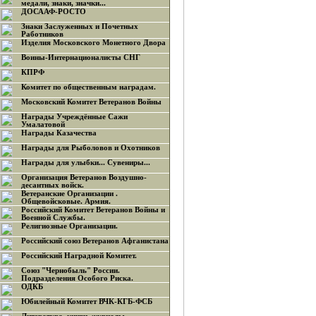
медали, знаки, значки...
ДОСААФ-РОСТО
Знаки Заслуженных и Почетных
Работников
Изделия Московского Монетного Двора
Воины-Интернационалисты СНГ
КПРФ
Комитет по общественным наградам.
Московский Комитет Ветеранов Войны
Награды Учреждённые Сажи
Умалатовой
Награды Казачества
Награды для Рыболовов и Охотников
Награды для улыбки... Сувениры...
Организация Ветеранов Воздушно-
десантных войск.
Ветеранские Организации .
Общевойсковые. Армия.
Российский Комитет Ветеранов Войны и
Военной Службы.
Религиозные Организации.
Российский союз Ветеранов Афганистана
Российский Наградной Комитет.
Союз "Чернобыль" России.
Подразделения Особого Риска.
ОДКБ
Юбилейный Комитет ВЧК-КГБ-ФСБ