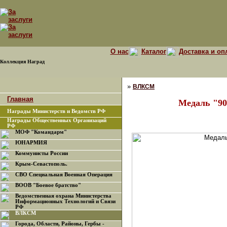
О нас
Каталог
Доставка и оп
Коллекция Наград
»
ВЛКСМ
Главная
Медаль "90
Награды Министерств и Ведомств РФ
Награды Общественных Организаций
РФ
МОФ "Командарм"
ЮНАРМИЯ
Коммунисты России
Крым-Севастополь.
СВО Специальная Военная Операция
ВООВ "Боевое братство"
Ведомственная охрана Министерства
Информационных Технологий и Связи
РФ
ВЛКСМ
Города, Области, Районы, Гербы -