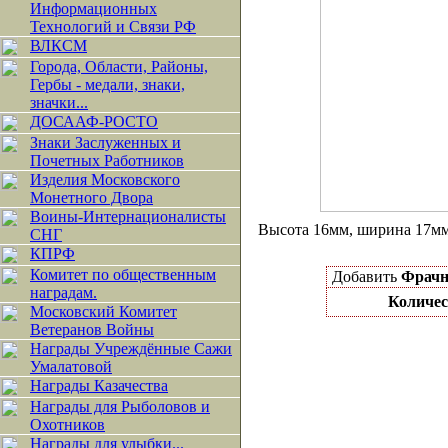
Информационных
Технологий и Связи РФ
ВЛКСМ
Города, Области, Районы,
Гербы - медали, знаки,
значки...
ДОСААФ-РОСТО
Знаки Заслуженных и
Почетных Работников
Изделия Московского
Монетного Двора
Воины-Интернационалисты
Высота 16мм, ширина 17м
СНГ
КПРФ
Комитет по общественным
Добавить
Фрачн
наградам.
Количес
Московский Комитет
Ветеранов Войны
Награды Учреждённые Сажи
Умалатовой
Награды Казачества
Награды для Рыболовов и
Охотников
Награды для улыбки...