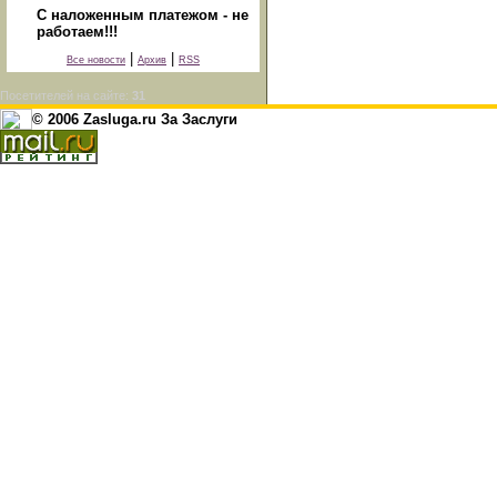
С наложенным платежом - не
работаем!!!
|
|
Все новости
Архив
RSS
Посетителей на сайте:
31
© 2006 Zasluga.ru За Заслуги