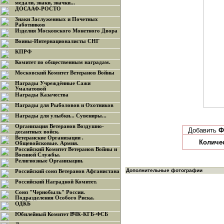
медали, знаки, значки...
ДОСААФ-РОСТО
Знаки Заслуженных и Почетных
Работников
Изделия Московского Монетного Двора
Воины-Интернационалисты СНГ
КПРФ
Комитет по общественным наградам.
Московский Комитет Ветеранов Войны
Награды Учреждённые Сажи
Умалатовой
Награды Казачества
Награды для Рыболовов и Охотников
Награды для улыбки... Сувениры...
Организация Ветеранов Воздушно-
Добавить
Ф
десантных войск.
Ветеранские Организации .
Количе
Общевойсковые. Армия.
Российский Комитет Ветеранов Войны и
Военной Службы.
Религиозные Организации.
Дополнительные фотографии
Российский союз Ветеранов Афганистана
Российский Наградной Комитет.
Союз "Чернобыль" России.
Подразделения Особого Риска.
ОДКБ
Юбилейный Комитет ВЧК-КГБ-ФСБ