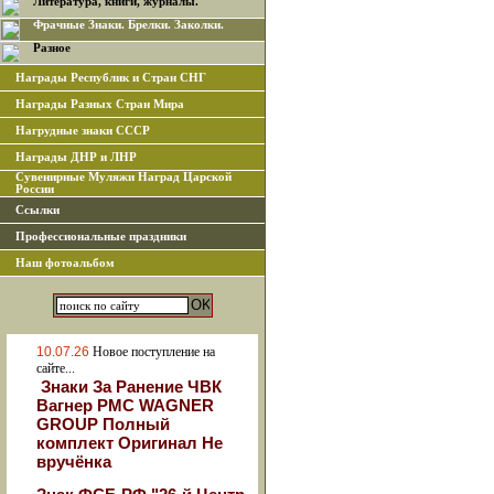
Литература, книги, журналы.
Фрачные Знаки. Брелки. Заколки.
Разное
Награды Республик и Стран СНГ
Награды Разных Стран Мира
Нагрудные знаки СССР
Награды ДНР и ЛНР
Сувенирные Муляжи Наград Царской
России
Ссылки
Профессиональные праздники
Наш фотоальбом
10.07.26
Новое поступление на
сайте...
Знаки За Ранение ЧВК
Вагнер РМС WAGNER
GROUP Полный
комплект Оригинал Не
вручёнка