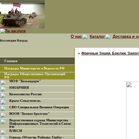
О нас
Каталог
Доставка и о
Коллекция Наград
»
Фрачные Знаки. Брелки. Закол
Главная
Награды Министерств и Ведомств РФ
Награды Общественных Организаций
РФ
МОФ "Командарм"
ЮНАРМИЯ
Коммунисты России
Крым-Севастополь.
СВО Специальная Военная Операция
ВООВ "Боевое братство"
Ведомственная охрана Министерства
Информационных Технологий и Связи
РФ
ВЛКСМ
Города, Области, Районы, Гербы -