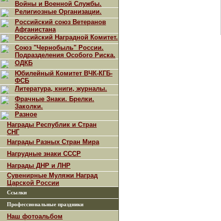
Войны и Военной Службы.
Религиозные Организации.
Российский союз Ветеранов
Афганистана
Российский Наградной Комитет.
Союз "Чернобыль" России.
Подразделения Особого Риска.
ОДКБ
Юбилейный Комитет ВЧК-КГБ-
ФСБ
Литература, книги, журналы.
Фрачные Знаки. Брелки.
Заколки.
Разное
Награды Республик и Стран
СНГ
Награды Разных Стран Мира
Нагрудные знаки СССР
Награды ДНР и ЛНР
Сувенирные Муляжи Наград
Царской России
Ссылки
Профессиональные праздники
Наш фотоальбом