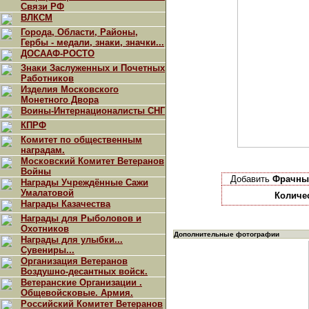
Связи РФ
ВЛКСМ
Города, Области, Районы,
Гербы - медали, знаки, значки...
ДОСААФ-РОСТО
Знаки Заслуженных и Почетных
Работников
Изделия Московского
Монетного Двора
Воины-Интернационалисты СНГ
КПРФ
Комитет по общественным
наградам.
Московский Комитет Ветеранов
Войны
Добавить
Фрачный
Награды Учреждённые Сажи
Умалатовой
Количе
Награды Казачества
Награды для Рыболовов и
Охотников
Дополнительные фотографии
Награды для улыбки...
Сувениры...
Организация Ветеранов
Воздушно-десантных войск.
Ветеранские Организации .
Общевойсковые. Армия.
Российский Комитет Ветеранов