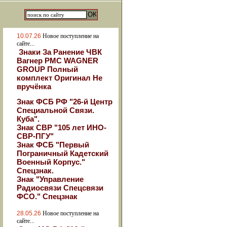
10.07.26
Новое поступление на
сайте...
Знаки За Ранение ЧВК
Вагнер РМС WAGNER
GROUP Полный
комплект Оригинал Не
вручёнка
Знак ФСБ РФ "26-й Центр
Специальной Связи.
Куба".
Знак СВР "105 лет ИНО-
СВР-ПГУ"
Знак ФСБ "Первый
Пограничный Кадетский
Военный Корпус."
Спецзнак.
Знак "Управление
Радиосвязи Спецсвязи
ФСО." Спецзнак
28.05.26
Новое поступление на
сайте...