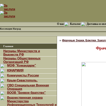
О нас
Каталог
Доставка и оп
Коллекция Наград
»
Фрачные Знаки. Брелки. Закол
Главная
Фрач
Награды Министерств и
Ведомств РФ
Награды Общественных
Организаций РФ
МОФ "Командарм"
ЮНАРМИЯ
Коммунисты России
Крым-Севастополь.
СВО Специальная Военная
Операция
ВООВ "Боевое братство"
Ведомственная охрана
Министерства
Информационных Технологий и