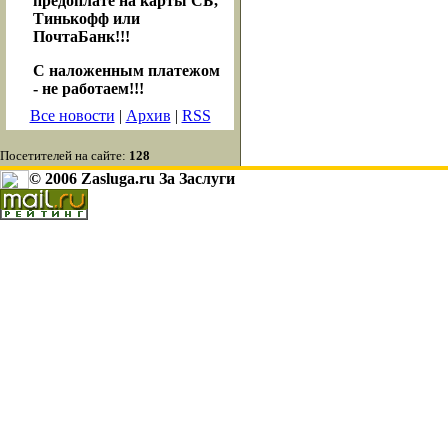
предоплате на карты СБ,
Тинькофф или
ПочтаБанк!!!
С наложенным платежом
- не работаем!!!
Все новости
|
Архив
|
RSS
Посетителей на сайте:
128
© 2006 Zasluga.ru За Заслуги