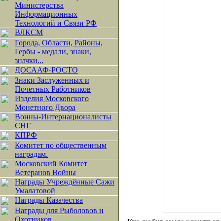
Министерства
Информационных
Технологий и Связи РФ
ВЛКСМ
Города, Области, Районы,
Гербы - медали, знаки,
значки...
ДОСААФ-РОСТО
Знаки Заслуженных и
Почетных Работников
Изделия Московского
Монетного Двора
Воины-Интернационалисты
СНГ
КПРФ
Комитет по общественным
наградам.
Московский Комитет
Ветеранов Войны
Награды Учреждённые Сажи
Умалатовой
Награды Казачества
Награды для Рыболовов и
Охотников