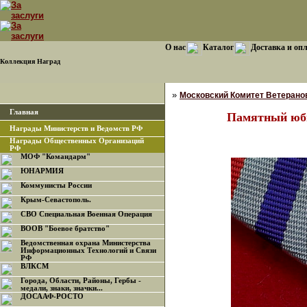
О нас
Каталог
Доставка и оп
Коллекция Наград
»
Московский Комитет Ветерано
Главная
Памятный юби
Награды Министерств и Ведомств РФ
Награды Общественных Организаций
РФ
МОФ "Командарм"
ЮНАРМИЯ
Коммунисты России
Крым-Севастополь.
СВО Специальная Военная Операция
ВООВ "Боевое братство"
Ведомственная охрана Министерства
Информационных Технологий и Связи
РФ
ВЛКСМ
Города, Области, Районы, Гербы -
медали, знаки, значки...
ДОСААФ-РОСТО