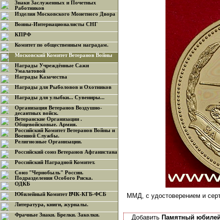
Знаки Заслуженных и Почетных
Работников
Изделия Московского Монетного Двора
Воины-Интернационалисты СНГ
КПРФ
Комитет по общественным наградам.
Московский Комитет Ветеранов Войны
Награды Учреждённые Сажи
Умалатовой
Награды Казачества
Награды для Рыболовов и Охотников
Награды для улыбки... Сувениры...
Организация Ветеранов Воздушно-
десантных войск.
Ветеранские Организации .
Общевойсковые. Армия.
Российский Комитет Ветеранов Войны и
Военной Службы.
Религиозные Организации.
Российский союз Ветеранов Афганистана
Российский Наградной Комитет.
Союз "Чернобыль" России.
Подразделения Особого Риска.
ОДКБ
Юбилейный Комитет ВЧК-КГБ-ФСБ
ММД, с удостоверением и сер
Литература, книги, журналы.
Фрачные Знаки. Брелки. Заколки.
Добавить
Памятный юбилейн