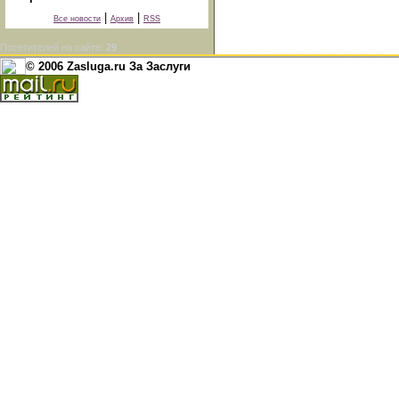
|
|
Все новости
Архив
RSS
Посетителей на сайте:
29
© 2006 Zasluga.ru За Заслуги