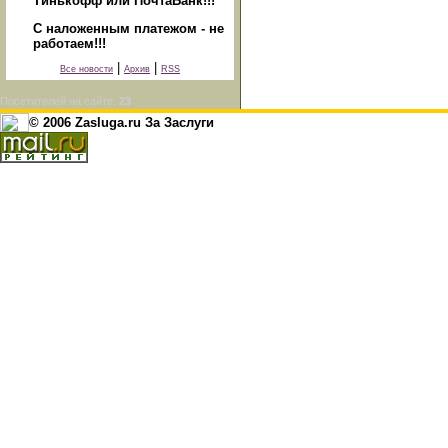
Тинькофф или ПочтаБанк!!!
С наложенным платежом - не
работаем!!!
|
|
Все новости
Архив
RSS
Посетителей на сайте:
23
© 2006 Zasluga.ru За Заслуги