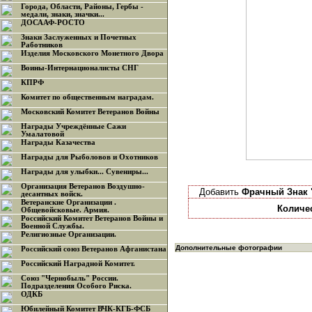
Города, Области, Районы, Гербы -
медали, знаки, значки...
ДОСААФ-РОСТО
Знаки Заслуженных и Почетных
Работников
Изделия Московского Монетного Двора
Воины-Интернационалисты СНГ
КПРФ
Комитет по общественным наградам.
Московский Комитет Ветеранов Войны
Награды Учреждённые Сажи
Умалатовой
Награды Казачества
Награды для Рыболовов и Охотников
Награды для улыбки... Сувениры...
Организация Ветеранов Воздушно-
Добавить
Фрачный Знак 
десантных войск.
Ветеранские Организации .
Количе
Общевойсковые. Армия.
Российский Комитет Ветеранов Войны и
Военной Службы.
Религиозные Организации.
Дополнительные фотографии
Российский союз Ветеранов Афганистана
Российский Наградной Комитет.
Союз "Чернобыль" России.
Подразделения Особого Риска.
ОДКБ
Юбилейный Комитет ВЧК-КГБ-ФСБ