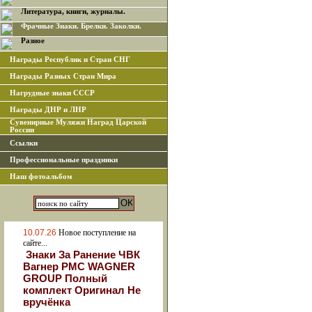
Литература, книги, журналы.
Фрачные Знаки. Брелки. Заколки.
Разное
Награды Республик и Стран СНГ
Награды Разных Стран Мира
Нагрудные знаки СССР
Награды ДНР и ЛНР
Сувенирные Муляжи Наград Царской
России
Ссылки
Профессиональные праздники
Наш фотоальбом
10.07.26
Новое поступление на
сайте...
Знаки За Ранение ЧВК
Вагнер РМС WAGNER
GROUP Полный
комплект Оригинал Не
вручёнка