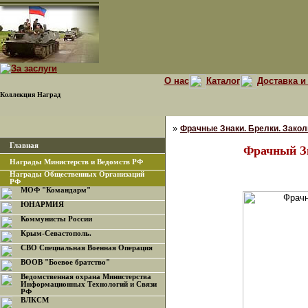
О нас
Каталог
Доставка и
Коллекция Наград
»
Фрачные Знаки. Брелки. Закол
Главная
Фрачный З
Награды Министерств и Ведомств РФ
Награды Общественных Организаций
РФ
МОФ "Командарм"
ЮНАРМИЯ
Коммунисты России
Крым-Севастополь.
СВО Специальная Военная Операция
ВООВ "Боевое братство"
Ведомственная охрана Министерства
Информационных Технологий и Связи
РФ
ВЛКСМ