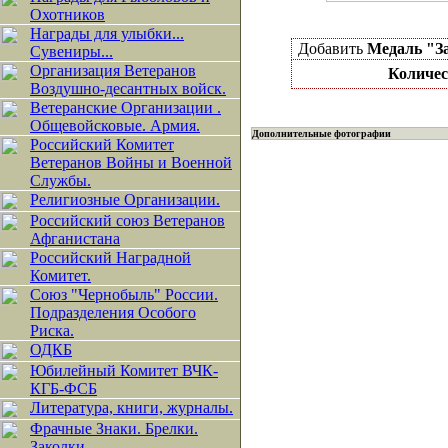
Охотников
Награды для улыбки...
Добавить
Медаль "За
Сувениры...
Организация Ветеранов
Количес
Воздушно-десантных войск.
Ветеранские Организации .
Общевойсковые. Армия.
Дополнительные фотографии
Российский Комитет
Ветеранов Войны и Военной
Службы.
Религиозные Организации.
Российский союз Ветеранов
Афганистана
Российский Наградной
Комитет.
Союз "Чернобыль" России.
Подразделения Особого
Риска.
ОДКБ
Юбилейный Комитет ВЧК-
КГБ-ФСБ
Литература, книги, журналы.
Фрачные Знаки. Брелки.
Заколки.