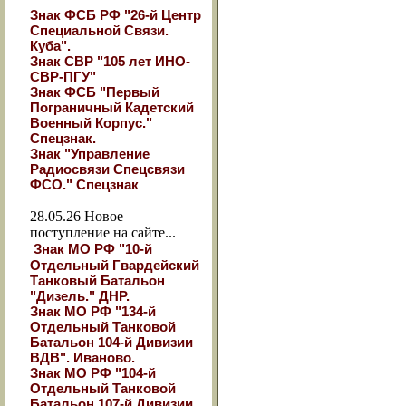
Знак ФСБ РФ "26-й Центр
Специальной Связи.
Куба".
Знак СВР "105 лет ИНО-
СВР-ПГУ"
Знак ФСБ "Первый
Пограничный Кадетский
Военный Корпус."
Спецзнак.
Знак "Управление
Радиосвязи Спецсвязи
ФСО." Спецзнак
28.05.26
Новое
поступление на сайте...
Знак МО РФ "10-й
Отдельный Гвардейский
Танковый Батальон
"Дизель." ДНР.
Знак МО РФ "134-й
Отдельный Танковой
Батальон 104-й Дивизии
ВДВ". Иваново.
Знак МО РФ "104-й
Отдельный Танковой
Батальон 107-й Дивизии