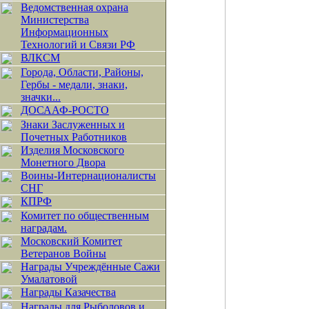
Ведомственная охрана
Министерства
Информационных
Технологий и Связи РФ
ВЛКСМ
Города, Области, Районы,
Гербы - медали, знаки,
значки...
ДОСААФ-РОСТО
Знаки Заслуженных и
Почетных Работников
Изделия Московского
Монетного Двора
Воины-Интернационалисты
СНГ
КПРФ
Комитет по общественным
наградам.
Московский Комитет
Ветеранов Войны
Награды Учреждённые Сажи
Умалатовой
Награды Казачества
Награды для Рыболовов и