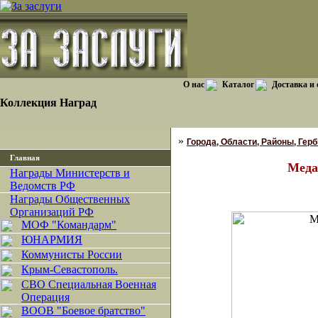
О нас
Каталог
Доставка и
Коллекция Наград
»
Города, Области, Районы, Гербы
Главная
Меда
Награды Министерств и
Ведомств РФ
Награды Общественных
Организаций РФ
МОФ "Командарм"
ЮНАРМИЯ
Коммунисты России
Крым-Севастополь.
СВО Специальная Военная
Операция
ВООВ "Боевое братство"