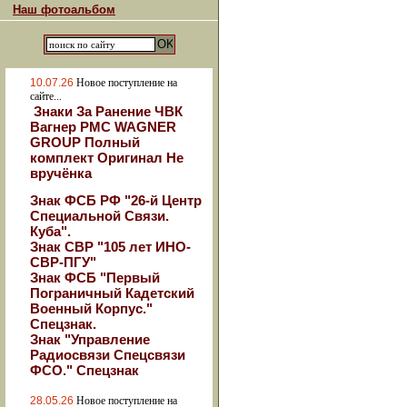
Наш фотоальбом
10.07.26
Новое поступление на
сайте...
Знаки За Ранение ЧВК
Вагнер РМС WAGNER
GROUP Полный
комплект Оригинал Не
вручёнка
Знак ФСБ РФ "26-й Центр
Специальной Связи.
Куба".
Знак СВР "105 лет ИНО-
СВР-ПГУ"
Знак ФСБ "Первый
Пограничный Кадетский
Военный Корпус."
Спецзнак.
Знак "Управление
Радиосвязи Спецсвязи
ФСО." Спецзнак
28.05.26
Новое поступление на