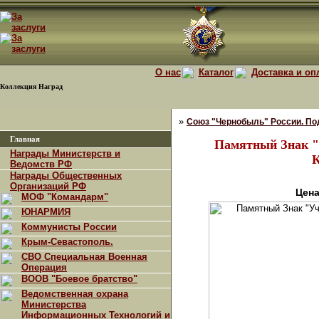
О нас
Каталог
Доставка и оп
Коллекция Наград
»
Союз "Чернобыль" России. По
Главная
Памятный Знак "
Награды Министерств и
Ведомств РФ
Награды Общественных
Организаций РФ
Цена
МОФ "Командарм"
ЮНАРМИЯ
Коммунисты России
Крым-Севастополь.
СВО Специальная Военная
Операция
ВООВ "Боевое братство"
Ведомственная охрана
Министерства
Информационных Технологий и