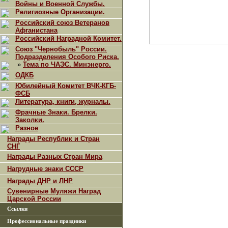
Войны и Военной Службы.
Религиозные Организации.
Российский союз Ветеранов
Афганистана
Российский Наградной Комитет.
Союз "Чернобыль" России.
Подразделения Особого Риска.
»
Тема по ЧАЭС. Минэнерго.
ОДКБ
Юбилейный Комитет ВЧК-КГБ-
ФСБ
Литература, книги, журналы.
Фрачные Знаки. Брелки.
Заколки.
Разное
Награды Республик и Стран
СНГ
Награды Разных Стран Мира
Нагрудные знаки СССР
Награды ДНР и ЛНР
Сувенирные Муляжи Наград
Царской России
Ссылки
Профессиональные праздники