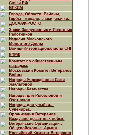
Связи РФ
ВЛКСМ
Города, Области, Районы,
Гербы - медали, знаки, значки...
ДОСААФ-РОСТО
Знаки Заслуженных и Почетных
Работников
Изделия Московского
Монетного Двора
Воины-Интернационалисты СНГ
КПРФ
Комитет по общественным
наградам.
Московский Комитет Ветеранов
Войны
Награды Учреждённые Сажи
Умалатовой
Награды Казачества
Награды для Рыболовов и
Охотников
Награды для улыбки...
Сувениры...
Организация Ветеранов
Воздушно-десантных войск.
Ветеранские Организации .
Общевойсковые. Армия.
Российский Комитет Ветеранов