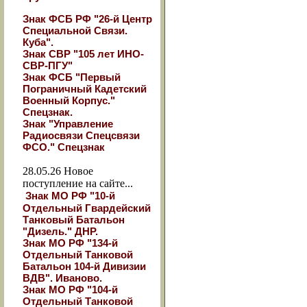
Знак ФСБ РФ "26-й Центр
Специальной Связи.
Куба".
Знак СВР "105 лет ИНО-
СВР-ПГУ"
Знак ФСБ "Первый
Пограничный Кадетский
Военный Корпус."
Спецзнак.
Знак "Управление
Радиосвязи Спецсвязи
ФСО." Спецзнак
28.05.26
Новое
поступление на сайте...
Знак МО РФ "10-й
Отдельный Гвардейский
Танковый Батальон
"Дизель." ДНР.
Знак МО РФ "134-й
Отдельный Танковой
Батальон 104-й Дивизии
ВДВ". Иваново.
Знак МО РФ "104-й
Отдельный Танковой