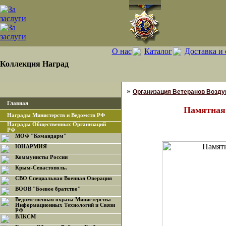
О нас
Каталог
Доставка и 
Коллекция Наград
»
Организация Ветеранов Возду
Главная
Памятная
Награды Министерств и Ведомств РФ
Награды Общественных Организаций
РФ
МОФ "Командарм"
ЮНАРМИЯ
Коммунисты России
Крым-Севастополь.
СВО Специальная Военная Операция
ВООВ "Боевое братство"
Ведомственная охрана Министерства
Информационных Технологий и Связи
РФ
ВЛКСМ