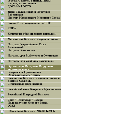
Города, Области, Районы, Гербы -
медали, знаки, значки...
ДОСААФ-РОСТО
Знаки Заслуженных и Почетных
Работников
Изделия Московского Монетного Двора
Воины-Интернационалисты СНГ
КПРФ
Комитет по общественным наградам.
Московский Комитет Ветеранов Войны
Награды Учреждённые Сажи
Умалатовой
Награды Казачества
Награды для Рыболовов и Охотников
Награды для улыбки... Сувениры...
Организация Ветеранов Воздушно-
десантных войск.
Ветеранские Организации .
Общевойсковые. Армия.
Российский Комитет Ветеранов Войны и
Военной Службы.
Религиозные Организации.
Российский союз Ветеранов Афганистана
Российский Наградной Комитет.
Союз "Чернобыль" России.
Подразделения Особого Риска.
ОДКБ
Юбилейный Комитет ВЧК-КГБ-ФСБ