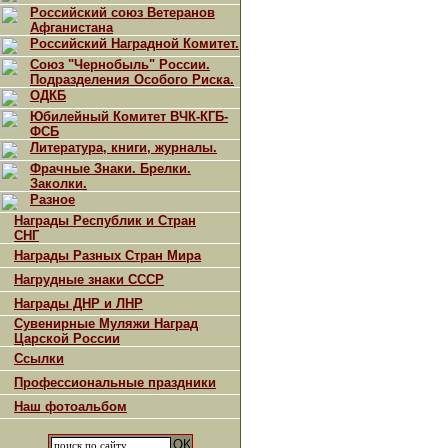
Российский союз Ветеранов
Афганистана
Российский Наградной Комитет.
Союз "Чернобыль" России.
Подразделения Особого Риска.
ОДКБ
Юбилейный Комитет ВЧК-КГБ-
ФСБ
Литература, книги, журналы.
Фрачные Знаки. Брелки.
Заколки.
Разное
Награды Республик и Стран
СНГ
Награды Разных Стран Мира
Нагрудные знаки СССР
Награды ДНР и ЛНР
Сувенирные Муляжи Наград
Царской России
Ссылки
Профессиональные праздники
Наш фотоальбом