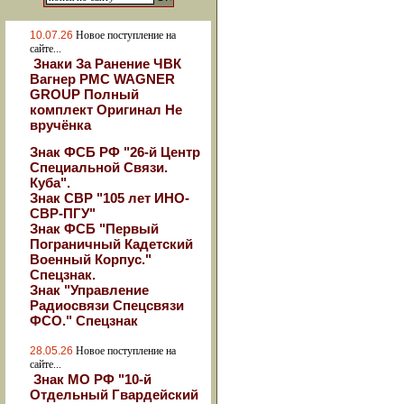
10.07.26
Новое поступление на
сайте...
Знаки За Ранение ЧВК
Вагнер РМС WAGNER
GROUP Полный
комплект Оригинал Не
вручёнка
Знак ФСБ РФ "26-й Центр
Специальной Связи.
Куба".
Знак СВР "105 лет ИНО-
СВР-ПГУ"
Знак ФСБ "Первый
Пограничный Кадетский
Военный Корпус."
Спецзнак.
Знак "Управление
Радиосвязи Спецсвязи
ФСО." Спецзнак
28.05.26
Новое поступление на
сайте...
Знак МО РФ "10-й
Отдельный Гвардейский