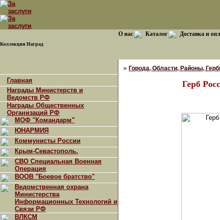
О нас
Каталог
Доставка и оп
Коллекция Наград
»
Города, Области, Районы, Гербы
Главная
Герб Рос
Награды Министерств и
Ведомств РФ
Награды Общественных
Организаций РФ
МОФ "Командарм"
ЮНАРМИЯ
Коммунисты России
Крым-Севастополь.
СВО Специальная Военная
Операция
ВООВ "Боевое братство"
Ведомственная охрана
Министерства
Информационных Технологий и
Связи РФ
ВЛКСМ