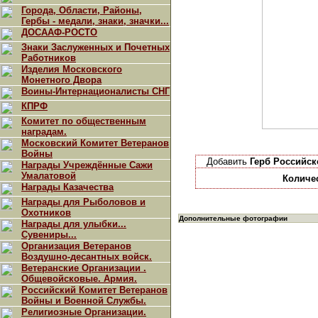
Города, Области, Районы,
Гербы - медали, знаки, значки...
ДОСААФ-РОСТО
Знаки Заслуженных и Почетных
Работников
Изделия Московского
Монетного Двора
Воины-Интернационалисты СНГ
КПРФ
Комитет по общественным
наградам.
Московский Комитет Ветеранов
Войны
Добавить
Герб Российск
Награды Учреждённые Сажи
Умалатовой
Количе
Награды Казачества
Награды для Рыболовов и
Охотников
Дополнительные фотографии
Награды для улыбки...
Сувениры...
Организация Ветеранов
Воздушно-десантных войск.
Ветеранские Организации .
Общевойсковые. Армия.
Российский Комитет Ветеранов
Войны и Военной Службы.
Религиозные Организации.