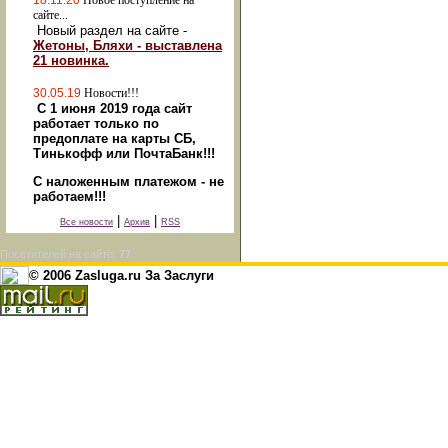
18.11.20
Новое поступление на
сайте...
Новый раздел на сайте -
Жетоны, Бляхи - выставлена
21 новинка.
30.05.19
Новости!!!
С 1 июня 2019 года сайт
работает только по
предоплате на карты СБ,
Тинькофф или ПочтаБанк!!!
С наложенным платежом - не
работаем!!!
|
|
Все новости
Архив
RSS
Посетителей на сайте:
77
© 2006 Zasluga.ru За Заслуги