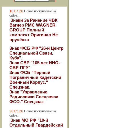
10.07.26
Новое поступление на
сайте...
Знаки За Ранение ЧВК
Вагнер РМС WAGNER
GROUP Полный
комплект Оригинал Не
вручёнка
Знак ФСБ РФ "26-й Центр
Специальной Связи.
Куба".
Знак СВР "105 лет ИНО-
СВР-ПГУ"
Знак ФСБ "Первый
Пограничный Кадетский
Военный Корпус."
Спецзнак.
Знак "Управление
Радиосвязи Спецсвязи
ФСО." Спецзнак
28.05.26
Новое поступление на
сайте...
Знак МО РФ "10-й
Отдельный Гвардейский