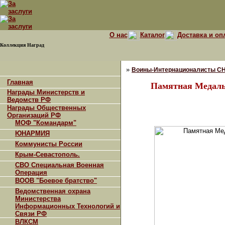
О нас
Каталог
Доставка и оп
Коллекция Наград
»
Воины-Интернационалисты С
Главная
Памятная Медаль 
Награды Министерств и
Ведомств РФ
Награды Общественных
Организаций РФ
МОФ "Командарм"
ЮНАРМИЯ
Коммунисты России
Крым-Севастополь.
СВО Специальная Военная
Операция
ВООВ "Боевое братство"
Ведомственная охрана
Министерства
Информационных Технологий и
Связи РФ
ВЛКСМ