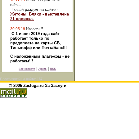
18.11.20
Новое поступление на
сайте...
Новый раздел на сайте -
Жетоны, Бляхи - выставлена
21 новинка.
30.05.19
Новости!!!
С 1 июня 2019 года сайт
работает только по
предоплате на карты СБ,
Тинькофф или ПочтаБанк!!!
С наложенным платежом - не
работаем!!!
|
|
Все новости
Архив
RSS
Посетителей на сайте:
157
© 2006 Zasluga.ru За Заслуги