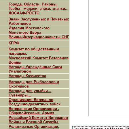
Города, Области, Районы,
Гербы - медали, знаки, значки...
ДОСААФ-РОСТО
Знаки Заслуженных и Почетных
Работников
Изделия Московского
Монетного Двора
Воины-Интернационалисты СНГ
КПРФ
Комитет по общественным
наградам.
Московский Комитет Ветеранов
Войны
Награды Учреждённые Сажи
Умалатовой
Награды Казачества
Награды для Рыболовов и
Охотников
Награды для улыбки...
Сувениры...
Организация Ветеранов
Воздушно-десантных войск.
Ветеранские Организации .
Общевойсковые. Армия.
Российский Комитет Ветеранов
Войны и Военной Службы.
Религиозные Организации.