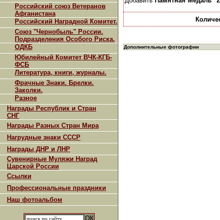
Добавить
Памятная Медаль "2
Российский союз Ветеранов
Афганистана
Количе
Российский Наградной Комитет.
Союз "Чернобыль" России.
Подразделения Особого Риска.
ОДКБ
Дополнительные фотографии
Юбилейный Комитет ВЧК-КГБ-
ФСБ
Литература, книги, журналы.
Фрачные Знаки. Брелки.
Заколки.
Разное
Награды Республик и Стран
СНГ
Награды Разных Стран Мира
Нагрудные знаки СССР
Награды ДНР и ЛНР
Сувенирные Муляжи Наград
Царской России
Ссылки
Профессиональные праздники
Наш фотоальбом