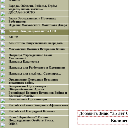
Города, Области, Районы, Гербы -
медали, знаки, значки...
ДОСААФ-РОСТО
Знаки Заслуженных и Почетных
Работников
Изделия Московского Монетного Двора
Воины-Интернационалисты СНГ
КПРФ
Комитет по общественным наградам.
Московский Комитет Ветеранов Войны
Награды Учреждённые Сажи
Умалатовой
Награды Казачества
Награды для Рыболовов и Охотников
Награды для улыбки... Сувениры...
Организация Ветеранов Воздушно-
десантных войск.
Ветеранские Организации .
Общевойсковые. Армия.
Российский Комитет Ветеранов Войны и
Военной Службы.
Религиозные Организации.
Российский союз Ветеранов Афганистана
Российский Наградной Комитет.
Добавить
Знак "35 лет
Союз "Чернобыль" России.
Количес
Подразделения Особого Риска.
ОДКБ