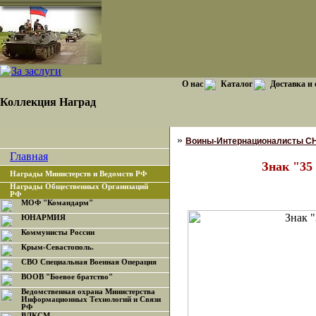
О нас
Каталог
Доставка и
Коллекция Наград
»
Воины-Интернационалисты С
Главная
Знак "35
Награды Министерств и Ведомств РФ
Награды Общественных Организаций
РФ
МОФ "Командарм"
ЮНАРМИЯ
Коммунисты России
Крым-Севастополь.
СВО Специальная Военная Операция
ВООВ "Боевое братство"
Ведомственная охрана Министерства
Информационных Технологий и Связи
РФ
ВЛКСМ