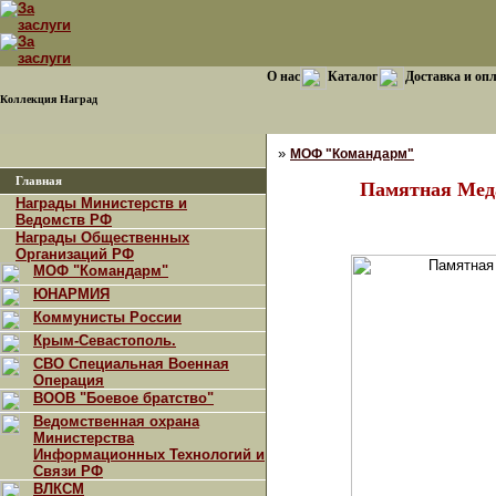
О нас
Каталог
Доставка и оп
Коллекция Наград
»
МОФ "Командарм"
Главная
Памятная Меда
Награды Министерств и
Ведомств РФ
Награды Общественных
Организаций РФ
МОФ "Командарм"
ЮНАРМИЯ
Коммунисты России
Крым-Севастополь.
СВО Специальная Военная
Операция
ВООВ "Боевое братство"
Ведомственная охрана
Министерства
Информационных Технологий и
Связи РФ
ВЛКСМ