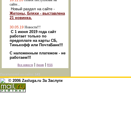
18.11.20
Новое поступление на
сайте...
Новый раздел на сайте -
Жетоны, Бляхи - выставлена
21 новинка.
30.05.19
Новости!!!
С 1 июня 2019 года сайт
работает только по
предоплате на карты СБ,
Тинькофф или ПочтаБанк!!!
С наложенным платежом - не
работаем!!!
|
|
Все новости
Архив
RSS
Посетителей на сайте:
143
© 2006 Zasluga.ru За Заслуги