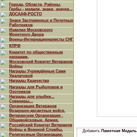
Города, Области, Районы,
Гербы - медали, знаки, значки...
ДОСААФ-РОСТО
Знаки Заслуженных и Почетных
Работников
Изделия Московского
Монетного Двора
Воины-Интернационалисты СНГ
КПРФ
Комитет по общественным
наградам.
Московский Комитет Ветеранов
Войны
Награды Учреждённые Сажи
Умалатовой
Награды Казачества
Награды для Рыболовов и
Охотников
Награды для улыбки...
Сувениры...
Организация Ветеранов
Воздушно-десантных войск.
Ветеранские Организации .
Общевойсковые. Армия.
Российский Комитет Ветеранов
Войны и Военной Службы.
Добавить
Памятная Медаль 
Религиозные Организации.