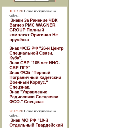
10.07.26
Новое поступление на
сайте...
Знаки За Ранение ЧВК
Вагнер РМС WAGNER
GROUP Полный
комплект Оригинал Не
вручёнка
Знак ФСБ РФ "26-й Центр
Специальной Связи.
Куба".
Знак СВР "105 лет ИНО-
СВР-ПГУ"
Знак ФСБ "Первый
Пограничный Кадетский
Военный Корпус."
Спецзнак.
Знак "Управление
Радиосвязи Спецсвязи
ФСО." Спецзнак
28.05.26
Новое поступление на
сайте...
Знак МО РФ "10-й
Отдельный Гвардейский