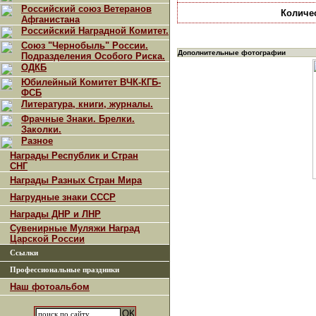
Российский союз Ветеранов
Количе
Афганистана
Российский Наградной Комитет.
Союз "Чернобыль" России.
Дополнительные фотографии
Подразделения Особого Риска.
ОДКБ
Юбилейный Комитет ВЧК-КГБ-
ФСБ
Литература, книги, журналы.
Фрачные Знаки. Брелки.
Заколки.
Разное
Награды Республик и Стран
СНГ
Награды Разных Стран Мира
Нагрудные знаки СССР
Награды ДНР и ЛНР
Сувенирные Муляжи Наград
Царской России
Ссылки
Профессиональные праздники
Наш фотоальбом