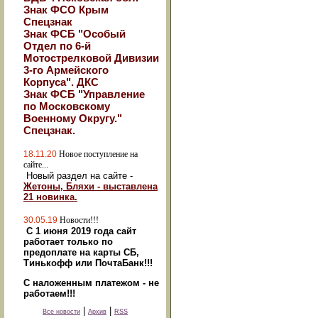
Знак ФСО Крым
Спецзнак
Знак ФСБ "Особый
Отдел по 6-й
Мотострелковой Дивизии
3-го Армейского
Корпуса". ДКС
Знак ФСБ "Управление
по Московскому
Военному Округу."
Спецзнак.
18.11.20
Новое поступление на
сайте...
Новый раздел на сайте -
Жетоны, Бляхи - выставлена
21 новинка.
30.05.19
Новости!!!
С 1 июня 2019 года сайт
работает только по
предоплате на карты СБ,
Тинькофф или ПочтаБанк!!!
С наложенным платежом - не
работаем!!!
|
|
Все новости
Архив
RSS