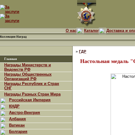
О нас
Каталог
Доставка и оп
Коллекция Наград
»
ГДР
Главная
Настольная медаль "
Награды Министерств и
Ведомств РФ
Награды Общественных
Организаций РФ
Награды Республик и Стран
СНГ
Награды Разных Стран Мира
Российская Империя
КНДР
Австро-Венгрия
Албания
Ватикан
Болгария