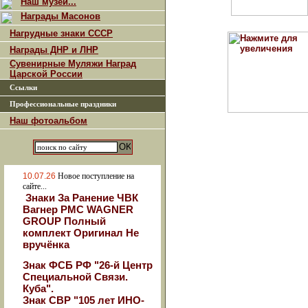
Наш музей...
Награды Масонов
Нагрудные знаки СССР
Награды ДНР и ЛНР
Сувенирные Муляжи Наград
Царской России
Ссылки
Профессиональные праздники
Наш фотоальбом
10.07.26
Новое поступление на
сайте...
Знаки За Ранение ЧВК
Вагнер РМС WAGNER
GROUP Полный
комплект Оригинал Не
вручёнка
Знак ФСБ РФ "26-й Центр
Специальной Связи.
Куба".
Знак СВР "105 лет ИНО-