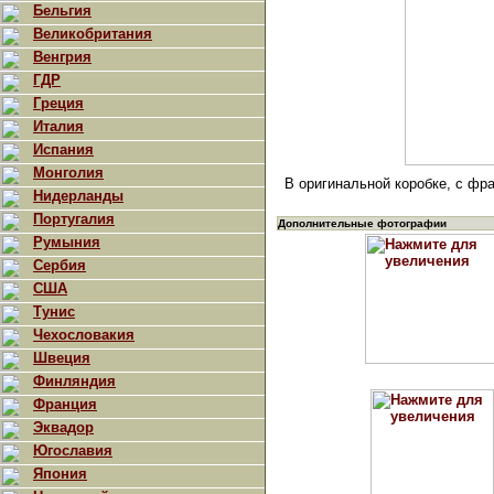
Бельгия
Великобритания
Венгрия
ГДР
Греция
Италия
Испания
Монголия
В оригинальной коробке, с фр
Нидерланды
Португалия
Дополнительные фотографии
Румыния
Сербия
США
Тунис
Чехословакия
Швеция
Финляндия
Франция
Эквадор
Югославия
Япония