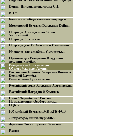
Изделия Московского Монетного Двора
Воины-Интернационалисты СНГ
КПРФ
Комитет по общественным наградам.
Московский Комитет Ветеранов Войны
Награды Учреждённые Сажи
Умалатовой
Награды Казачества
Награды для Рыболовов и Охотников
Награды для улыбки... Сувениры...
Организация Ветеранов Воздушно-
десантных войск.
Ветеранские Организации .
Общевойсковые. Армия.
Российский Комитет Ветеранов Войны и
Военной Службы.
Религиозные Организации.
Российский союз Ветеранов Афганистана
Российский Наградной Комитет.
Союз "Чернобыль" России.
Подразделения Особого Риска.
ОДКБ
Юбилейный Комитет ВЧК-КГБ-ФСБ
Литература, книги, журналы.
Фрачные Знаки. Брелки. Заколки.
Разное