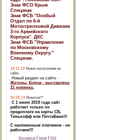
Знак ФСО Крым
Спецзнак
Знак ФСБ "Особый
Отдел по 6-й
Мотострелковой Дивизии
3-го Армейского
Корпуса". ДКС
Знак ФСБ "Управление
по Московскому
Военному Округу."
Спецзнак.
18.11.20
Новое поступление на
сайте...
Новый раздел на сайте -
Жетоны, Бляхи - выставлена
21 новинка.
30.05.19
Новости!!!
С 1 июня 2019 года сайт
работает только по
предоплате на карты СБ,
Тинькофф или ПочтаБанк!!!
С наложенным платежом - не
работаем!!!
|
|
Все новости
Архив
RSS