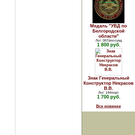
Медаль "УВД по
Белгородской
области"
Лот: 067/рпссувд
1 800 руб.
Знак Генеральный
Конструктор Некрасов
В.В.
Лот: 144/порт
1 700 руб.
Все новинки