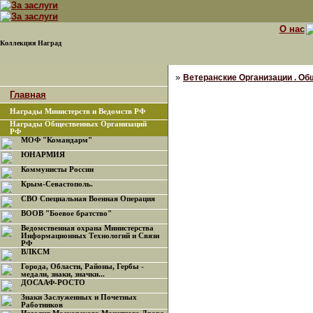
О нас
Коллекция Наград
»
Ветеранские Организации . Об
Главная
Награды Министерств и Ведомств РФ
Награды Общественных Организаций
РФ
МОФ "Командарм"
ЮНАРМИЯ
Коммунисты России
Крым-Севастополь.
СВО Специальная Военная Операция
ВООВ "Боевое братство"
Ведомственная охрана Министерства
Информационных Технологий и Связи
РФ
ВЛКСМ
Города, Области, Районы, Гербы -
медали, знаки, значки...
ДОСААФ-РОСТО
Знаки Заслуженных и Почетных
Работников