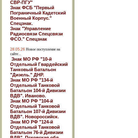
СВР-ПГУ"
Знак ФСБ "Первый
Пограничный Кадетский
Военный Корпус."
Спецзнак.
Знак "Управление
Радиосвязи Спецсвязи
ФСО." Спецзнак
28.05.26
Новое поступление на
сайте...
Знак МО РФ "10-й
Отдельный Гвардейский
Танковый Батальон
"Дизель." ДНР.
Знак МО РФ "134-й
Отдельный Танковой
Батальон 104-й Дивизии
ВДВ". Иваново.
Знак МО РФ "104-й
Отдельный Танковой
Батальон 107-й Дивизии
ВДВ". Новороссийск.
Знак МО РФ "124-й
Отдельный Танковой
Батальон 76-й Дивизии
ВДВ". Псковская обл.