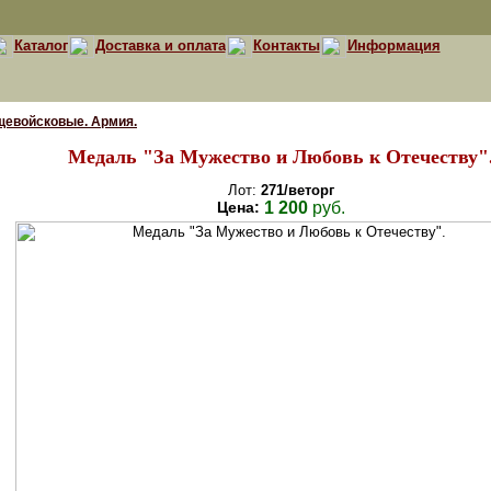
Каталог
Доставка и оплата
Контакты
Информация
щевойсковые. Армия.
Медаль "За Мужество и Любовь к Отечеству"
Лот:
271/веторг
Цена:
1 200
руб.