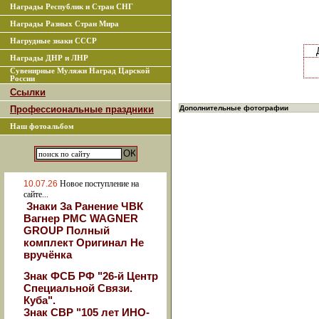
Награды Республик и Стран СНГ
Награды Разных Стран Мира
Нагрудные знаки СССР
Награды ДНР и ЛНР
Сувенирные Муляжи Наград Царской
России
Ссылки
Профессиональные праздники
Дополнительные фотографии
Наш фотоальбом
10.07.26
Новое поступление на
сайте...
Знаки За Ранение ЧВК
Вагнер РМС WAGNER
GROUP Полный
комплект Оригинал Не
вручёнка
Знак ФСБ РФ "26-й Центр
Специальной Связи.
Куба".
Знак СВР "105 лет ИНО-